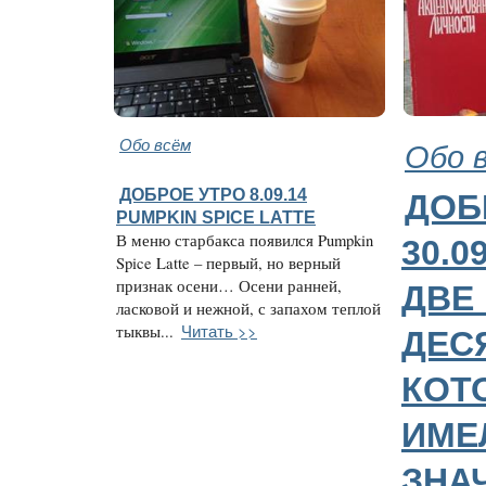
Обо всём
Обо 
ДОБРОЕ УТРО 8.09.14
ДОБ
PUMPKIN SPICE LATTE
В меню старбакса появился Pumpkin
30.0
Spice Latte – первый, но верный
признак осени… Осени ранней,
ДВЕ
ласковой и нежной, с запахом теплой
Читать >>
тыквы...
ДЕС
КОТ
ИМЕ
ЗНА