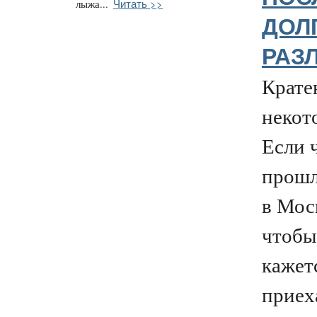
Читать >>
лыжа...
ДОЛ
РАЗ
Крате
некот
Если ч
прошл
в Моск
чтобы 
кажетс
приех