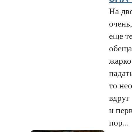
На дв
очень,
еще те
обеща
жарко
падать
то не
вдруг
и пер
пор...