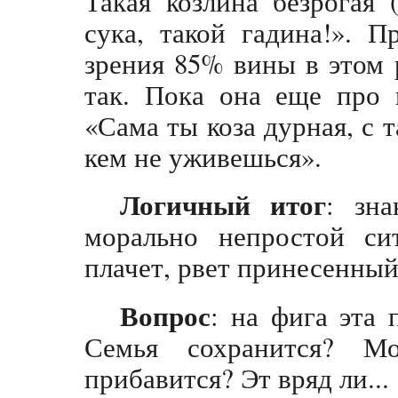
Такая козлина безрогая 
сука, такой гадина!». 
зрения 85% вины в этом р
так. Пока она еще про к
«Сама ты коза дурная, с 
кем не уживешься».
Логичный итог
: зна
морально непростой сит
плачет, рвет принесенный
Вопрос
: на фига эта 
Семья сохранится? Мо
прибавится? Эт вряд ли...