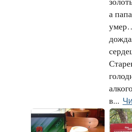
золот
а пап
умер
дожда
серде
Старе
голод
алког
Чи
в...