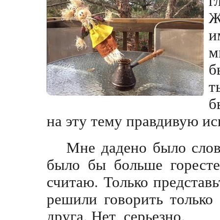
Ж
и
м
б
т
б
на эту тему правдивую ис
Мне дадено было слов
было бы больше горесте
считаю. Только представь
решили говорить только
друга. Нет, серьезно.