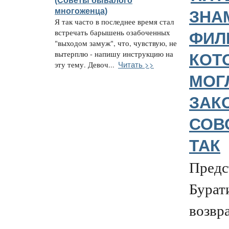
(Советы бывалого
многоженца)
ЗНА
Я так часто в последнее время стал
встречать барышень озабоченных
ФИЛ
"выходом замуж", что, чувствую, не
вытерплю - напишу инструкцию на
КОТ
Читать >>
эту тему. Девоч...
МОГ
ЗАК
СОВ
ТАК
Предс
Бурат
возвр