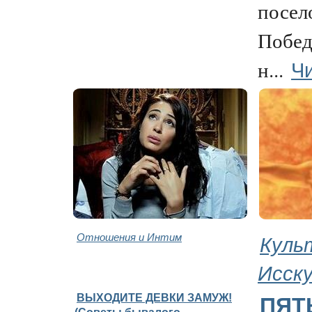
посел
Побед
Чи
н...
Отношения и Интим
Куль
Исск
ВЫХОДИТЕ ДЕВКИ ЗАМУЖ!
ПЯТ