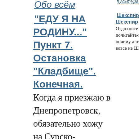
Обо всём
Культура
Шекспир
"ЕДУ Я НА
Шекспир
Отдохните 
РОДИНУ..."
почитайте-
почему ав
Пункт 7.
вовсе не Ше
Остановка
"Кладбище".
Конечная.
Когда я приезжаю в
Днепропетровск,
обязательно хожу
на Сурско-