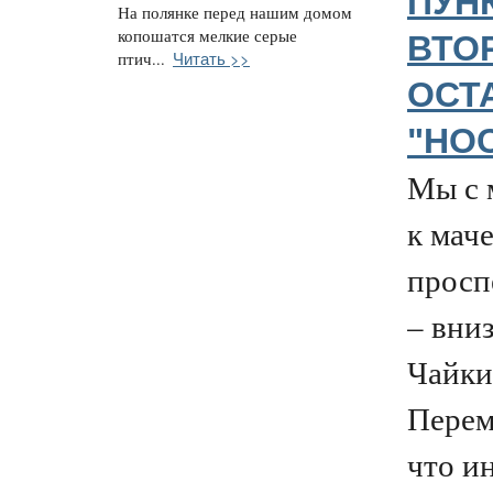
ПУН
На полянке перед нашим домом
копошатся мелкие серые
ВТО
Читать >>
птич...
ОСТ
"НО
Мы с 
к мач
просп
– вни
Чайки
Перем
что и