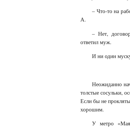
– Что-то на раб
А.
– Нет, договор
ответил муж.
И ни один муску
Неожиданно нач
толстые сосульки, ос
Если бы не прокляты
хорошим.
У метро «Мая