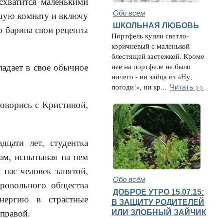
 схватится маленькими
Обо всём
ьшую комнату и включу
ШКОЛЬНАЯ ЛЮБОВЬ
го барина свои рецепты
Портфель купли светло-
коричневый с маленькой
блестящей застежкой. Кроме
падает в свое обычное
нее на портфеле не было
ничего - ни зайца из «Ну,
Читать >>
погоди!», ни кр...
говорись с Кристиной,
цати лет, студентка
рам, испытывая на нем
нас человек занятой,
Обо всём
бровольного общества
ДОБРОЕ УТРО 15.07.15:
энергию в страстные
В ЗАЩИТУ РОДИТЕЛЕЙ
правой.
ИЛИ ЗЛОБНЫЙ ЗАЙЧИК