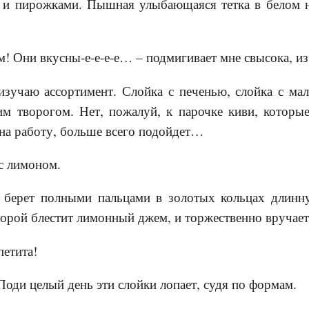
 и пирожками. Пышная улыбающаяся тетка в белом 
м! Они вкусны-е-е-е-е… – подмигивает мне свысока, и
зучаю ассортимент. Слойка с печенью, слойка с мал
 творогом. Нет, пожалуй, к парочке киви, которы
 на работу, больше всего подойдет…
 с лимоном.
, берет полными пальцами в золотых кольцах длинн
торой блестит лимонный джем, и торжественно вручает
петита!
Поди целый день эти слойки лопает, судя по формам.