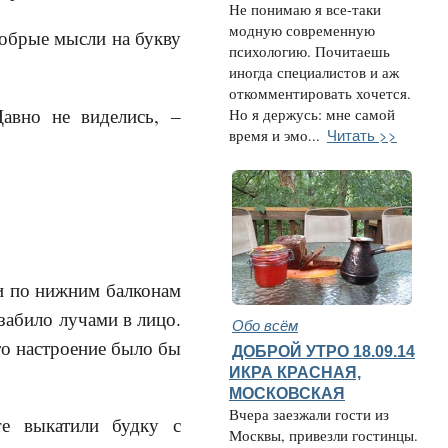
Не понимаю я все-таки
модную современную
добрые мысли на букву
психологию. Почитаешь
иногда специалистов и аж
откомментировать хочется.
Давно не виделись, –
Но я держусь: мне самой
Читать >>
время и эмо...
ми по нижним балконам
 забило лучами в лицо.
Обо всём
то настроение было бы
ДОБРОЙ УТРО 18.09.14
ИКРА КРАСНАЯ,
МОСКОВСКАЯ
Вчера заезжали гости из
е выкатили будку с
Москвы, привезли гостинцы.