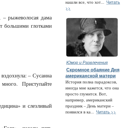
Читать
нашли все, что хот...
>>
, – рыжеволосая дама
ет большими глотками
Юмор и Развлечения
Скромное обаяние Дня
и вздохнула: – Сусанна
американской матери
История полна парадоксов,
много. Приступайте
иногда мне кажется, что она
просто глумится. Вот,
например, американский
едицина» и слезливый
праздник – День матери –
Читать >>
появился в ка...
«Галя», сидели пять