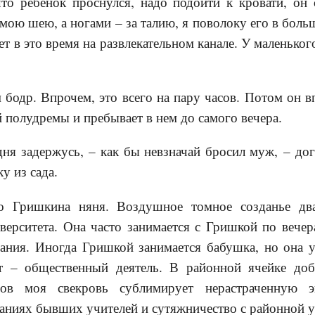
что ребенок проснулся, надо подойти к кровати, он
мою шею, а ногами – за талию, я поволоку его в бол
ет в это время на развлекательном канале. У маленько
 бодр. Впрочем, это всего на пару часов. Потом он в
 полудремы и пребывает в нем до самого вечера.
дня задержусь, – как бы невзначай бросил муж, – до
у из сада.
о Гришкина няня. Воздушное томное созданье двад
верситета. Она часто занимается с Гришкой по вече
ания. Иногда Гришкой занимается бабушка, но она у 
ст – общественный деятель. В районной ячейке до
огов моя свекровь сублимирует нерастраченную 
аниях бывших учителей и сутяжничество с районной у