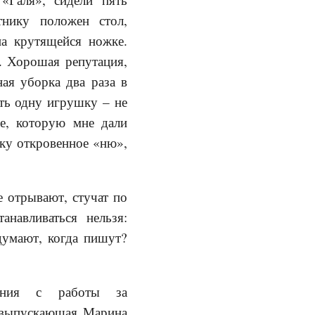
тнику положен стол,
на крутящейся ножке.
. Хорошая репутация,
ая уборка два раза в
ть одну игрушку – не
е, которую мне дали
очку откровенное «ню»,
е отрывают, стучат по
анавливаться нельзя:
думают, когда пишут?
нания с работы за
, выпускающая Марина