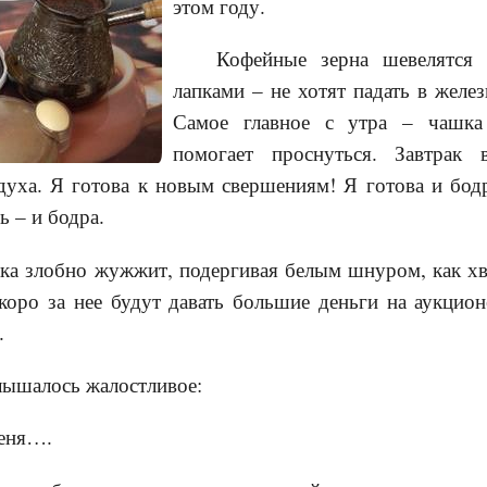
этом году.
Кофейные зерна шевелятся 
лапками – не хотят падать в желе
Самое главное с утра – чашка
помогает проснуться. Завтрак в
 духа. Я готова к новым свершениям! Я готова и бод
ь – и бодра.
ка злобно жужжит, подергивая белым шнуром, как хв
скоро за нее будут давать большие деньги на аукцио
.
лышалось жалостливое:
меня….