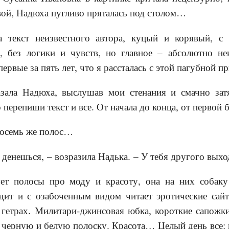
вой, Надюха пугливо пряталась под столом…
а текст неизвестного автора, куцый и корявый, с
, без логики и чувств, но главное – абсолютно не
первые за пять лет, что я рассталась с этой пагубной п
зала Надюха, выслушав мои стенания и смачно затя
перепиши текст и все. От начала до конца, от первой 
Восемь же полос…
 денешься, – возразила Надька. – У тебя другого выход
ет полосы про моду и красоту, она на них собаку
идит и с озабоченным видом читает эротические сай
 гетрах. Милитари-джинсовая юбка, короткие сапожки
 в черную и белую полоску. Красота… Целый день все