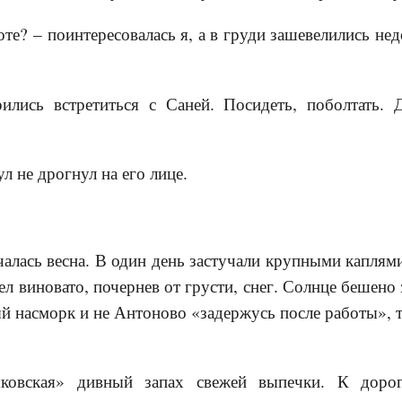
оте? – поинтересовалась я, а в груди зашевелились не
ились встретиться с Саней. Посидеть, поболтать. 
л не дрогнул на его лице.
алась весна. В один день застучали крупными капля
ел виновато, почернев от грусти, снег. Солнце бешено
й насморк и не Антоново «задержусь после работы», 
ковская» дивный запах свежей выпечки. К дорог