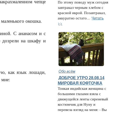
накрахмаленном чепце
По этому поводу муж сегодня
завтракал черным хлебом с
красной икрой. Позавтракал,
Читать
аккуратно остато...
з маленького окошка.
>>
иной. С ананасом и с
е дозрели на шкафу и
Обо всём
ую, как язык лошади,
ДОБРОЕ УТРО 28.08.14
 мне:
МИРОВАЯ КОФТОЧКА
Тонкая индийская женщина с
большими глазами взяла с
движущейся ленты сиреневый
костюмчик для Нуну и
перевела взгляд на меня: - Вы