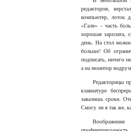
редакторов, верст
компьютер, лоток д
«Галя» – часть бол
хорошая зарплата, 
день. На стол можн
больше! Об ограни
подписать, ничего н
а на монитор водру
Редакторицы пр
клавиатуре беспрер
завалишь сроки. От
Смогу ли я так же, к
Воображение
профнепригодность.