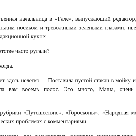
венная начальница в «Гале», выпускающий редактор
реньким носиком и тревожными зелеными глазами, пь
дакционной кухне:
етстве часто ругали?
когда.
ет здесь нелегко. – Поставила пустой стакан в мойку 
ила вам восемь полос. Это много, Маша, очень 
 рубрики «Путешествие», «Гороскопы», «Народная м
ческих проблемах с комментариями.
омнате, где размещалась редакция еженедельника 