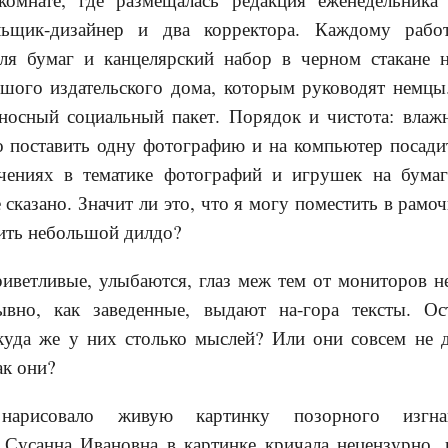
альщик-дизайнер и два корректора. Каждому рабо
ля бумаг и канцелярский набор в черном стакане 
ьшого издательского дома, которым руководят немцы
сносный социальный пакет. Порядок и чистота: влажн
о поставить одну фотографию и на компьютер посади
чениях в тематике фотографий и игрушек на бумаг
е сказано. Значит ли это, что я могу поместить в рам
зить небольшой дилдо?
иветливые, улыбаются, глаз меж тем от мониторов н
ывно, как заведенные, выдают на-гора тексты. Ост
куда же у них столько мыслей? Или они совсем не 
ак они?
 нарисовало живую картинку позорного изг
 Сусанна Ивановна в картинке кричала нецензурно