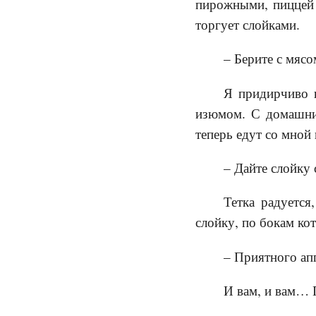
пирожными, пиццей
торгует слойками.
– Берите с мясо
Я придирчиво и
изюмом. С домашним
теперь едут со мной
– Дайте слойку
Тетка радуется
слойку, по бокам ко
– Приятного ап
И вам, и вам… 