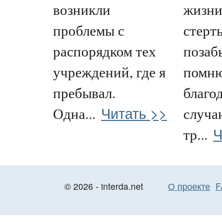
возникли
жизни
проблемы с
стерт
распорядком тех
позаб
учреждений, где я
помню
пребывал.
благо
Читать >>
Одна...
случа
Ч
тр...
© 2026 - interda.net
О проекте
F