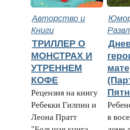
Авторство и
Юмор
Книги
Развл
ТРИЛЛЕР О
Дне
МОНСТРАХ И
геро
УТРЕННЕМ
мате
КОФЕ
(Пар
Рецензия на книгу
Пятн
Ребекки Гилпин и
Ребен
Леона Пратт
в восе
"Большая книга
доме 