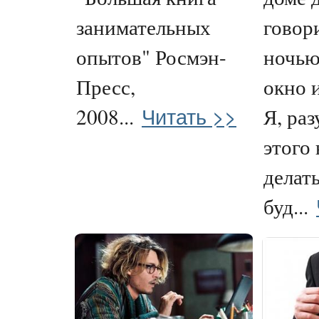
занимательных
говор
опытов" Росмэн-
ночью
Пресс,
окно 
Читать >>
2008...
Я, раз
этого 
делать
буд...