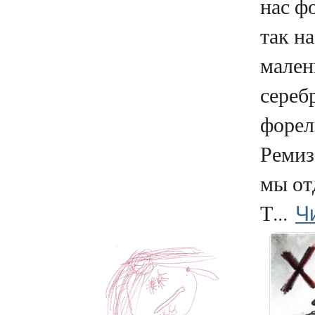
нас ф
так н
мале
сереб
форел
Ремиз
мы от
Ч
Т...