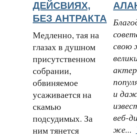
ДЕЙСВИЯХ,
АЛА
БЕЗ АНТРАКТА
Благо
совет
Медленно, тая на
свою 
глазах в душном
велик
присутственном
актер
собрании,
попул
обвиняемое
и даж
усаживается на
извес
скамью
веб-д
подсудимых. За
же...
ним тянется