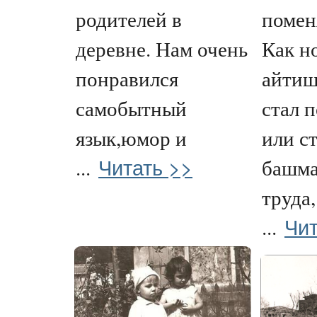
родителей в
помен
деревне. Нам очень
Как н
понравился
айтиш
самобытный
стал п
язык,юмор и
или с
Читать >>
...
башма
труда,
Чит
...