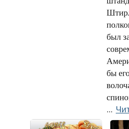
штанд
Штирл
полко
был з
совре
Амери
бы его
волоч
спино
Чи
...