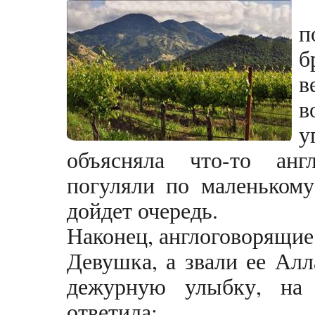
п
б
в
в
у
объясняла что-то ан
погуляли по маленькому
дойдет очередь.
Наконец, англоговорящие
Девушка, а звали ее Алл
дежурную улыбку, на н
ответила: