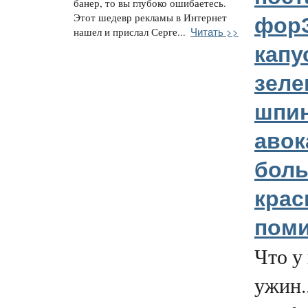
банер, то вы глубоко ошибаетесь.
Этот шедевр рекламы в Интернет
форЭ
Читать >>
нашел и прислал Серге...
капу
зеле
шпин
авок
бол
кра
пом
Что у 
ужин..