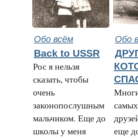
Обо всём
Обо 
Back to USSR
ДРУГ
Рос я нельзя
КОТ
сказать, чтобы
СПА
очень
Многи
законопослушным
самых
мальчиком. Еще до
друзе
школы у меня
еще д