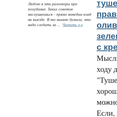
туше
Люблю я эти разговоры про
похудание. Таких советов
пра
наслушаешься – прямо комедии-клаб
на выезде. Я-то наивно думала, что
олив
надо следить за ...
Читать >>
зеле
с кр
Мысли
ходу 
"Туше
хорош
можно
Если,