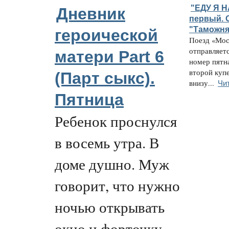
"ЕДУ Я Н
Дневник
первый. 
"Таможня
героической
Поезд «Мос
отправляетс
матери Part 6
номер пятн
второй куп
(Парт cыкс).
Чи
внизу...
Пятница
Ребенок проснулся
в восемь утра. В
доме душно. Муж
говорит, что нужно
ночью открывать
окно и форточку.