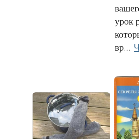
вашег
урок 
котор
Ч
вр...