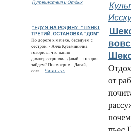
Путешествия и Отдых
Куль
Исск
"ЕДУ Я НА РОДИНУ..." ПУНКТ
Шек
ТРЕТИЙ. ОСТАНОВКА "ДОМ"
По дороге к мачехе, беседуем с
вовс
сестрой. - Алла Кузьминична
говорила, что папин
Шек
домперестроили.- Давай, - говорю, -
зайдем? Посмотрим.- Давай, -
Отдох
Читать >>
согл...
от ра
почит
рассу
почем
пьес 