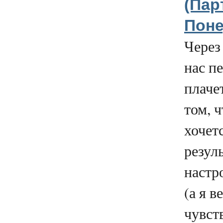
(Парт
Поне
Через
нас п
плачет
том, 
хочет
резул
настр
(а я в
чувст