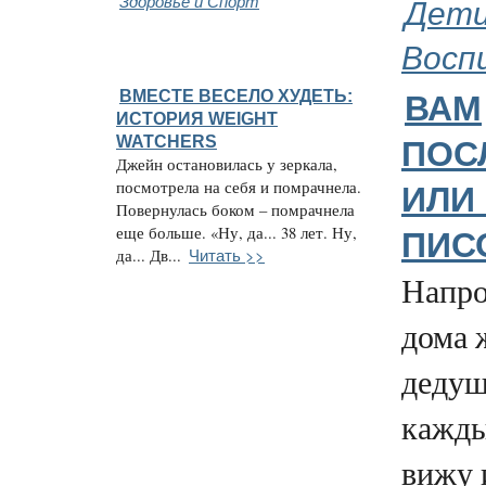
Здоровье и Спорт
Дети
Восп
ВМЕСТЕ ВЕСЕЛО ХУДЕТЬ:
ВАМ
ИСТОРИЯ WEIGHT
WATCHERS
ПОС
Джейн остановилась у зеркала,
посмотрела на себя и помрачнела.
ИЛИ
Повернулась боком – помрачнела
еще больше. «Ну, да... 38 лет. Ну,
ПИС
Читать >>
да... Дв...
Напро
дома 
дедуш
кажды
вижу 