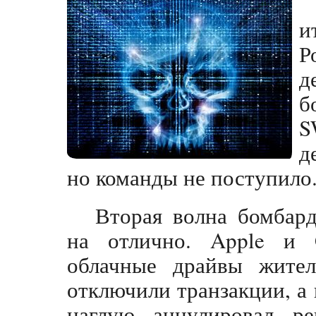
и
Р
д
б
S
д
но команды не поступило
Вторая волна бомбар
на отлично. Apple и 
облачные драйвы жител
отключили транзакции, а
наглую аннулировал р