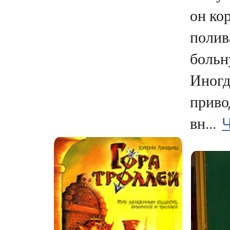
он ко
полив
больн
Иногд
приво
Ч
вн...