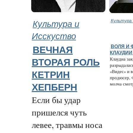
Культура и
Культура 
Исскуство
ВОЛЯ И 
ВЕЧНАЯ
КЛАУДИИ
Клаудиа за
ВТОРАЯ РОЛЬ
разрыдалас
«Видес» и 
КЕТРИН
продюсер, 
молча смотр
ХЕПБЕРН
Если бы удар
пришелся чуть
левее, травмы носа