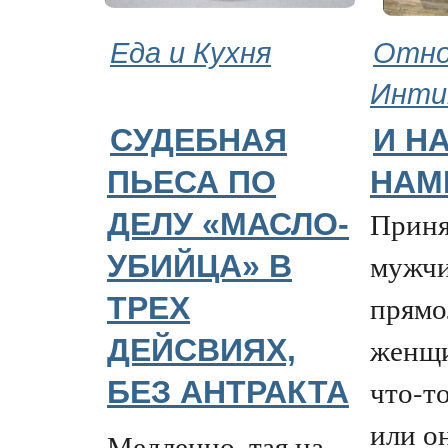
Еда и Кухня
Отно
Инти
СУДЕБНАЯ
И Н
ПЬЕСА ПО
НАМ
Приня
ДЕЛУ «МАСЛО-
мужчи
УБИЙЦА» В
прямо
ТРЕХ
женщи
ДЕЙСВИЯХ,
что-т
БЕЗ АНТРАКТА
или о
Медленно, тая на