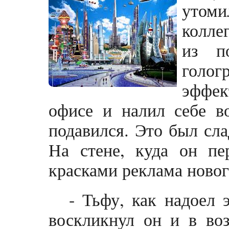
утоми
колле
из п
голо
эффек
офисе и налил себе в
подавился. Это был сла
На стене, куда он пер
красками реклама новог
- Тьфу, как надоел 
воскликнул он и в воз