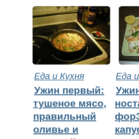
Еда и Кухня
Еда и
Ужин первый:
Ужин
тушеное мясо,
ност
правильный
форЭ
оливье и
капу