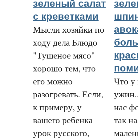
зеленый салат
зеле
с креветками
шпин
Мысли хозяйки по
авок
ходу дела Блюдо
бол
"Тушеное мясо"
кра
хорошо тем, что
пом
его можно
Что у 
разогревать. Если,
ужин..
к примеру, у
нас ф
вашего ребенка
так н
урок русского,
мален