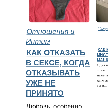
Отношения и
Юмор 
Интим
КАК 
КАК ОТКАЗАТЬ
МИСТ
МАШИ
В СЕКСЕ, КОГДА
Одна и
хотят 
ОТКАЗЫВАТЬ
нежела
дело д
УЖЕ НЕ
ты н...
ПРИНЯТО
Любовь, особенно