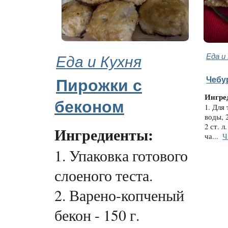
Еда и Кухня
Еда и
Чебу
Пирожки с
Ингре
беконом
1. Для 
воды, 2
2 ст. л
Ингредиенты:
ча...
Ч
1. Упаковка готового
слоеного теста.
2. Варено-копченый
бекон - 150 г.