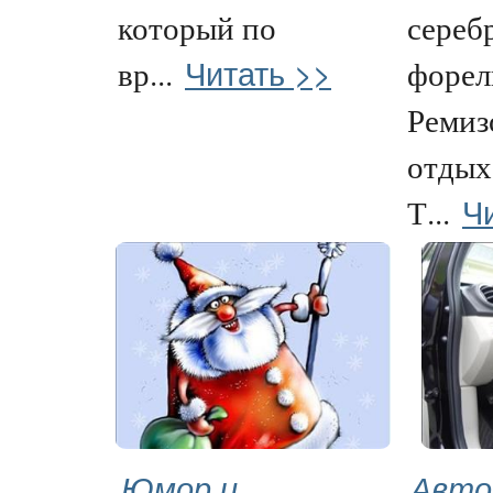
который по
сереб
Читать >>
вр...
форел
Ремиз
отдых
Ч
Т...
Юмор и
Авто