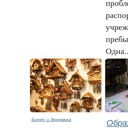
пробл
распо
учреж
пребы
Одна..
Бизнес и Экономика
Обра