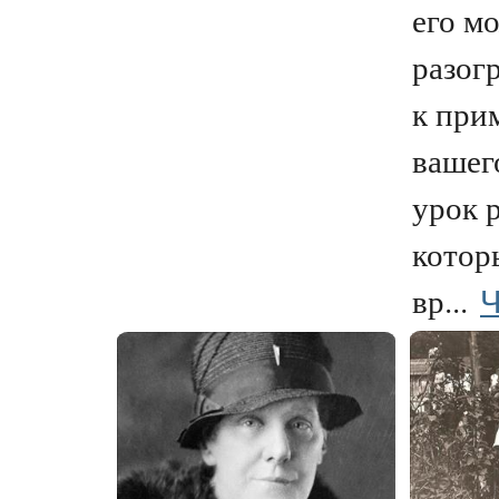
его м
разогр
к при
вашег
урок 
котор
Ч
вр...