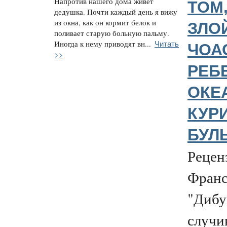
Напротив нашего дома живет
ТОМ,
дедушка. Почти каждый день я вижу
из окна, как он кормит белок и
ЗЛОЙ
поливает старую больную пальму.
Читать
Иногда к нему приводят вн...
ЧОА
>>
РЕБ
ОКЕ
КУР
БУЛ
Рецен
Франс
"Дибу
случи