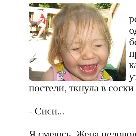
р
о
п
к
у
постели, ткнула в соски 
- Сиси...
Я смеюсь. Жена недовол