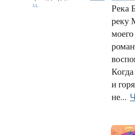
>>
Река 
реку 
моего
роман
воспо
Когда
и гор
Ч
не...