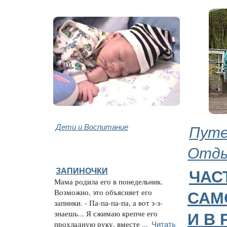
Дети и Воспитание
Путе
Отд
ЗАПИНОЧКИ
ЧАС
Мама родила его в понедельник.
Возможно, это объясняет его
САМ
запинки. - Па-па-па-па, а вот з-з-
знаешь... Я сжимаю крепче его
И В
Читать
прохладную руку, вместе ...