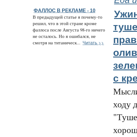
ФАЛЛОС В РЕКЛАМЕ - 10
Ужи
В предыдущей статье я почему-то
решил, что в этой стране кроме
туше
фаллоса после Августа 98-го ничего
не осталось. Но я ошибался, не
пра
Читать >>
смотря на титаническ...
олив
зеле
с кр
Мысли
ходу 
"Туше
хорош