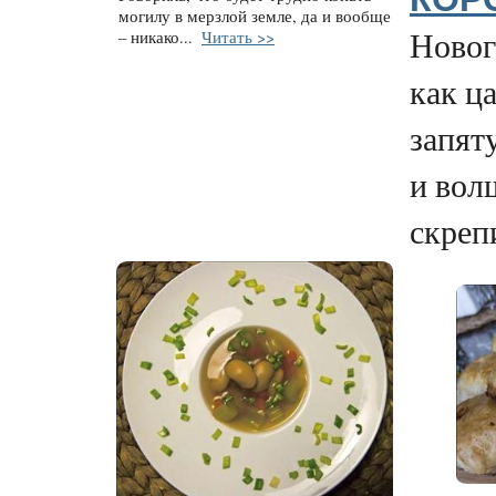
могилу в мерзлой земле, да и вообще
Новог
– никако...
Читать >>
как ц
запят
и вол
скрепи