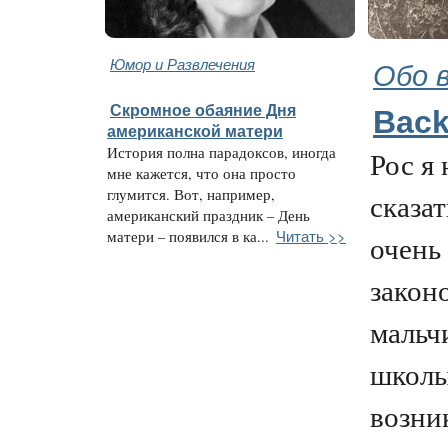
Юмор и Развлечения
Обо 
Скромное обаяние Дня
Back
американской матери
История полна парадоксов, иногда
Рос я 
мне кажется, что она просто
глумится. Вот, например,
сказат
американский праздник – День
Читать >>
матери – появился в ка...
очень
закон
мальч
школы
возни