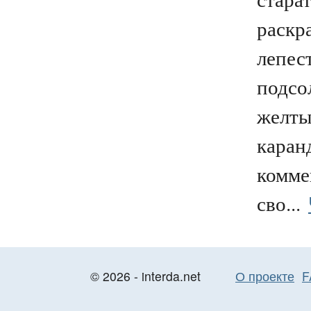
раскр
лепес
подсо
желт
каран
комме
сво...
© 2026 - interda.net
О проекте
F