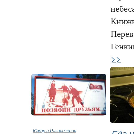
небеса
Книжн
Перев
Генкин
>>
Юмор и Развлечения
Еда и