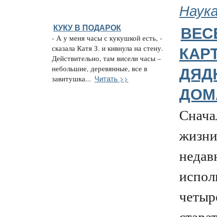
Наук
КУКУ В ПОДАРОК
ВЕС
- А у меня часы с кукушкой есть, -
сказала Катя З. и кивнула на стену.
КАР
Действительно, там висели часы –
небольшие, деревянные, все в
ДЯД
Читать >>
завитушка...
ДОМ
Снача
жизни
недав
испол
четыре
стара