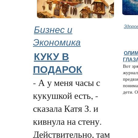
Бизнес и
Здоро
Экономика
ОЛИМ
КУКУ В
ГЛАЗ
Вот зр
ПОДАРОК
журнал
предвз
- А у меня часы с
понимат
дети. О
кукушкой есть, -
сказала Катя З. и
кивнула на стену.
Действительно, там