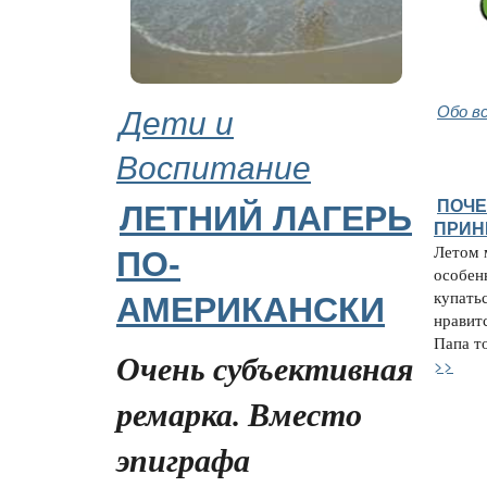
Дети и
Обо в
Воспитание
ПОЧЕ
ЛЕТНИЙ ЛАГЕРЬ
ПРИН
Летом 
ПО-
особен
купатьс
АМЕРИКАНСКИ
нравитс
Папа то
Очень субъективная
>>
ремарка. Вместо
эпиграфа