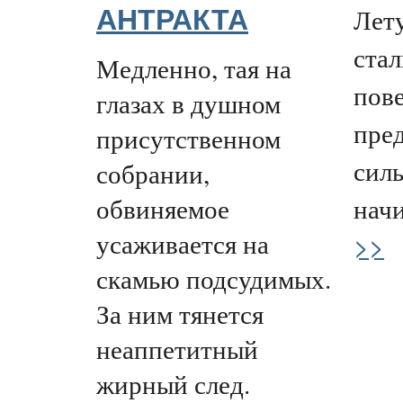
Лету
АНТРАКТА
стал
Медленно, тая на
пов
глазах в душном
пре
присутственном
силь
собрании,
обвиняемое
начи
усаживается на
>>
скамью подсудимых.
За ним тянется
неаппетитный
жирный след.