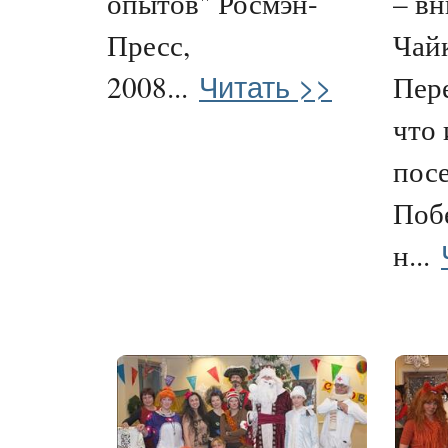
опытов" Росмэн-
– вн
Пресс,
Чай
Читать >>
2008...
Пер
что 
пос
Побе
н...