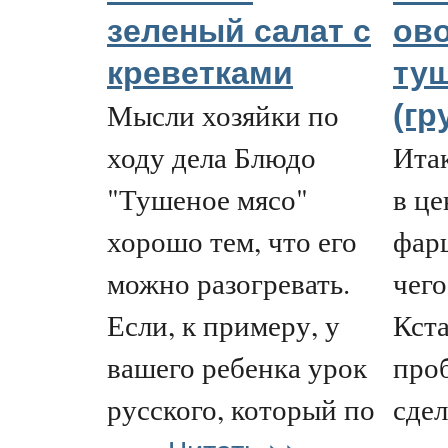
зеленый салат с
ов
креветками
ту
Мысли хозяйки по
(гр
ходу дела Блюдо
Итак
"Тушеное мясо"
в це
хорошо тем, что его
фарш
можно разогревать.
чего
Если, к примеру, у
Кста
вашего ребенка урок
проб
русского, который по
сдел