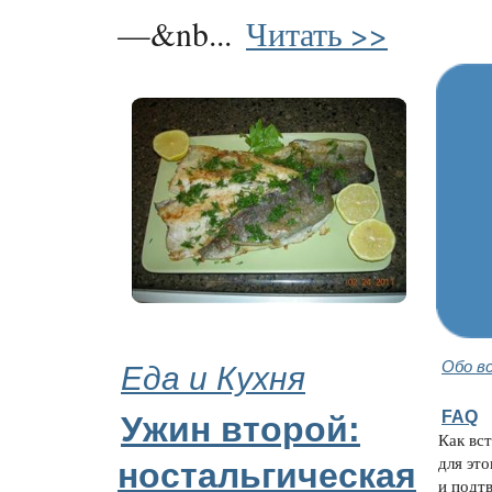
—&nb...
Читать >>
Еда и Кухня
Обо в
FAQ
Ужин второй:
Как вс
для эт
ностальгическая
и подтв