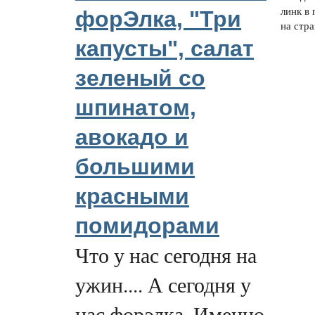
линк в 
форЭлка, "Три
на стра
капусты", салат
зеленый со
шпинатом,
авокадо и
большими
красными
помидорами
Что у нас сегодня на
ужин.... А сегодня у
нас форэлка. Именно