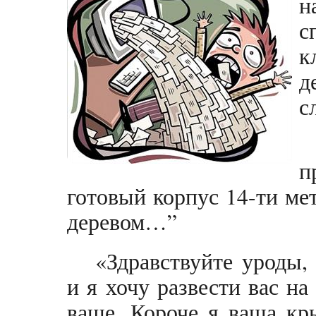
н
с
к
д
с
п
готовый корпус 14-ти ме
деревом…”
«Здравствуйте уроды,
и я хочу развести вас на
ваще. Короче я ваша кр