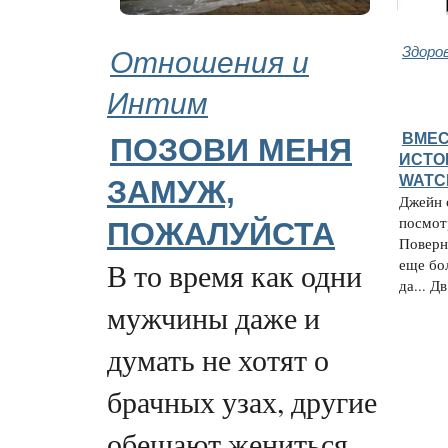
Отношения и
Здоро
Интим
ВМЕС
ПОЗОВИ МЕНЯ
ИСТО
WATC
ЗАМУЖ,
Джейн 
посмот
ПОЖАЛУЙСТА
Поверн
еще бол
В то время как одни
да... Дв
мужчины даже и
думать не хотят о
брачных узах, другие
обещают жениться