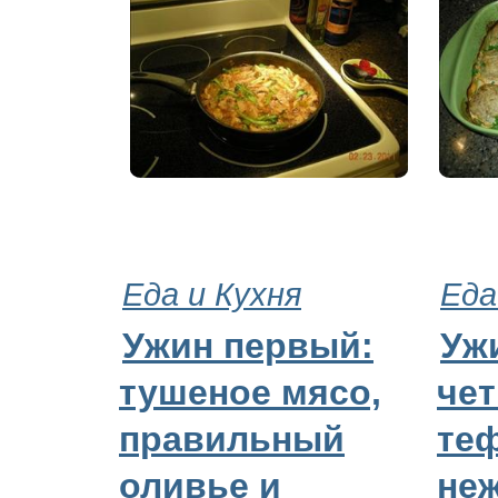
Еда и Кухня
Еда
Ужин первый:
Уж
тушеное мясо,
че
правильный
те
оливье и
не