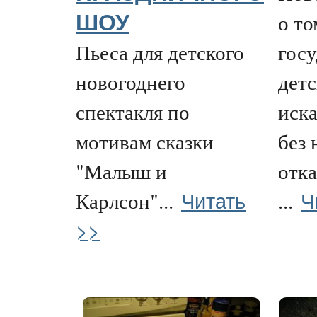
о то
ШОУ
Пьеса для детского
госу
новогоднего
дет
спектакля по
иска
мотивам сказки
без 
"Малыш и
отк
Читать
Ч
Карлсон"...
...
>>