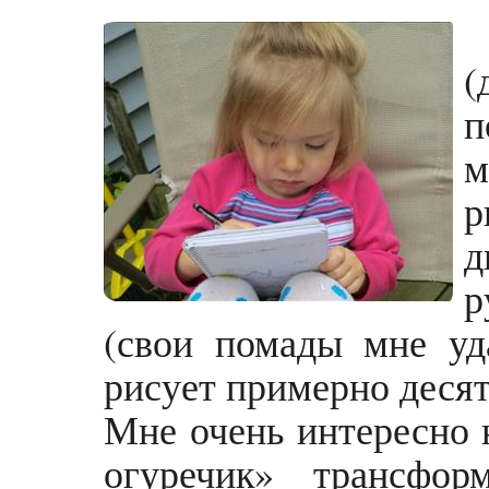
(
п
м
р
д
р
(свои помады мне уд
рисует примерно десят
Мне очень интересно н
огуречик» трансфор