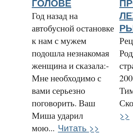
ГОЛОВЕ
П
Год назад на
ЛЕ
автобусной остановке
РЫ
к нам с мужем
Рец
подошла незнакомая
Род
женщина и сказала:-
стр
Мне необходимо с
200
вами серьезно
Ти
поговорить. Ваш
Ско
>>
Миша ударил
Читать >>
мою...