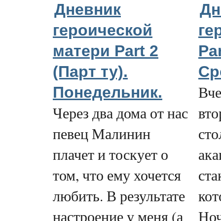
Дневник
Дн
героической
ге
матери Part 2
Pa
(Парт ту).
Ср
Вче
Понедельник.
Через два дома от нас
вто
певец Малинин
сто
плачет и тоскует о
ака
том, что ему хочется
ста
любить. В результате
кот
настроение у меня (а
Ноч