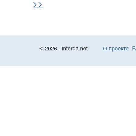
>>
© 2026 - interda.net
О проекте
F