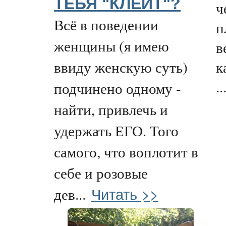
ТЕБЯ "КЛЕИТ"?
ч
Всё в поведении
п
женщины (я имею
в
к
ввиду женскую суть)
.
подчинено одному -
найти, привлечь и
удержать ЕГО. Того
самого, что воплотит в
себе и розовые
Читать >>
дев...