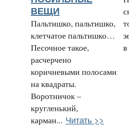
с
ВЕЩИ
Пальтишко, пальтишко,
т
клетчатое пальтишко…
з
Песочное такое,
в
расчерчено
коричневыми полосами
на квадраты.
Воротничок –
кругленький,
Читать >>
карман...