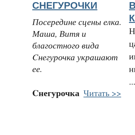
СНЕГУРОЧКИ
К
Посередине сцены елка.
Н
Маша, Витя и
ц
благостного вида
и
Cнегурочка украшают
ее.
н
..
Cнегурочка
Читать >>