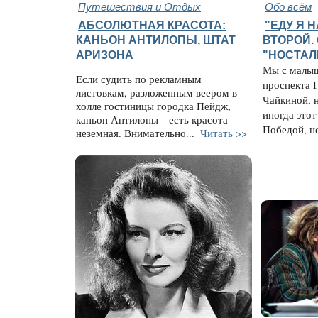
Путешествия и Отдых
Обо всём
АБСОЛЮТНАЯ КРАСОТА:
"ЕДУ Я Н
КАНЬОН АНТИЛОПЫ, ШТАТ
ВТОРОЙ.
АРИЗОНА
"НОСТАЛ
Мы с малыш
Если судить по рекламным
проспекта Г
листовкам, разложенным веером в
Чайкиной, 
холле гостиницы городка Пейдж,
иногда это
каньон Антилопы – есть красота
Победой, но
неземная. Внимательно...
Читать >>