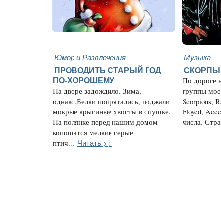
Юмор и Развлечения
Музыка
ПРОВОДИТЬ СТАРЫЙ ГОД
СКОРПЫ 
ПО-ХОРОШЕМУ
По дороге 
На дворе задождило. Зима,
группы мое
однако.Белки попрятались, поджали
Scorpions, R
мокрые крысиные хвосты в опушке.
Floyed, Acc
На полянке перед нашим домом
числа. Стра
копошатся мелкие серые
Читать >>
птич...