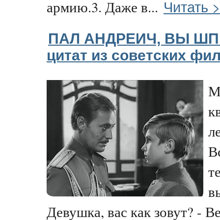
Читать 
армию.3. Даже в...
ПАЛ АНДРЕИЧ, ВЫ ШПИ
цитат из советских фи
М
к
л
В
т
в
Девушка, вас как зовут? - Вер