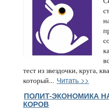
С
с
н
п
с
к
в
тест из звездочки, круга, кв
Читать >>
который...
ПОЛИТ-ЭКОНОМИКА Н
КОРОВ