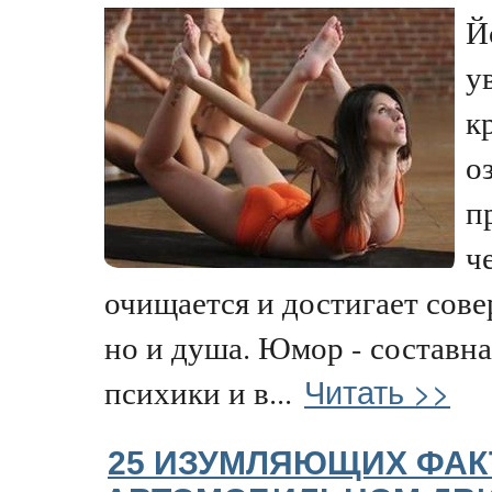
Й
у
к
о
п
ч
очищается и достигает сове
но и душа. Юмор - составна
Читать >>
психики и в...
25 ИЗУМЛЯЮЩИХ ФАК