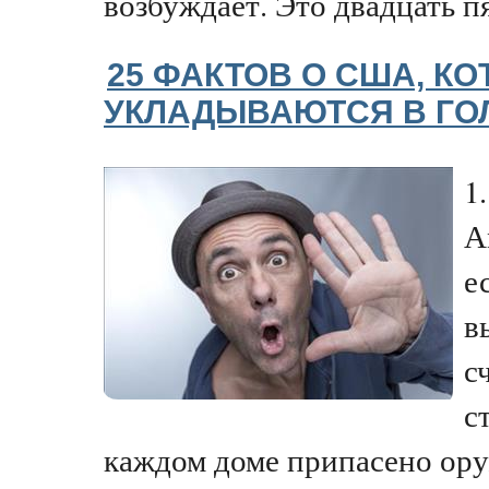
возбуждает. Это двадцать пя
25 ФАКТОВ О США, К
УКЛАДЫВАЮТСЯ В ГО
1
А
е
в
с
с
каждом доме припасено ор