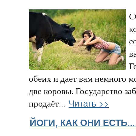
С
к
с
в
Г
обеих и дает вам немного 
две коровы. Государство за
Читать >>
продаёт...
ЙОГИ, КАК ОНИ ЕСТЬ..