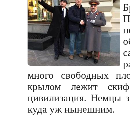
Б
П
н
о
с
р
много свободных пл
крылом лежит скиф,
цивилизация. Немцы з
куда уж нынешним.