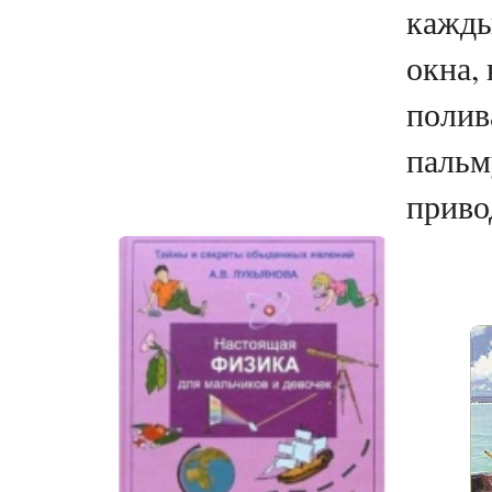
кажды
окна,
полив
пальм
привод