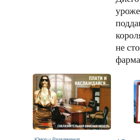
уроже
подда
корол
не сто
фарма
Юмор и Развлечения