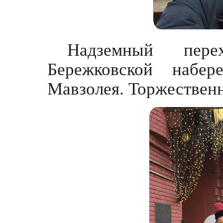
Надземный пер
Бережковской набе
Мавзолея. Торжественн