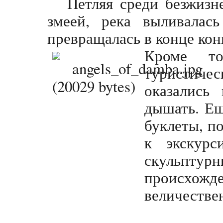
Петляя среди безжизн
змеей, река выливалас
превращалась в конце кон
Кроме то
туристичес
оказались
дышать. Ещ
буклеты, п
к экскур
скульпту
происхожд
величестве