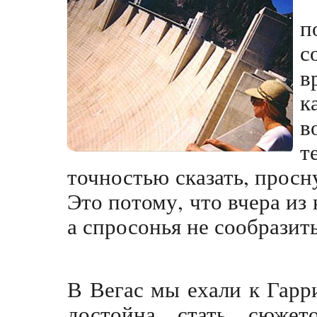
п
с
в
к
в
т
точностью сказать, просн
Это потому, что вчера из 
а спросонья не сообразить
В Вегас мы ехали к Гарр
достойна стать сюже