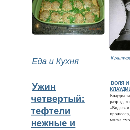
Еда и Кухня
Культура
ВОЛЯ И
Ужин
КЛАУДИ
Клаудиа з
четвертый:
разрыдала
«Видес» и
тефтели
продюсер,
молча смот
нежные и