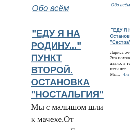
Обо всём
Обо всём
"ЕДУ Я 
"ЕДУ Я НА
Останов
"Сестра"
РОДИНУ..."
Лариса оч
ПУНКТ
Эта похож
давно, в 
ВТОРОЙ.
пяти лет.
Мы...
Чит
ОСТАНОВКА
"НОСТАЛЬГИЯ"
Мы с малышом шли
к мачехе.От