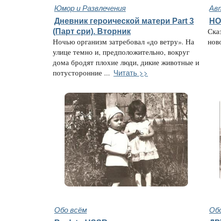
Юмор и Развлечения
Ав
Дневник героической матери Part 3
НО
(Парт сри). Вторник
Ска
Ночью организм затребовал «до ветру». На
ново
улице темно и, предположительно, вокруг
дома бродят плохие люди, дикие животные и
Читать >>
потусторонние ...
Обо всём
Об