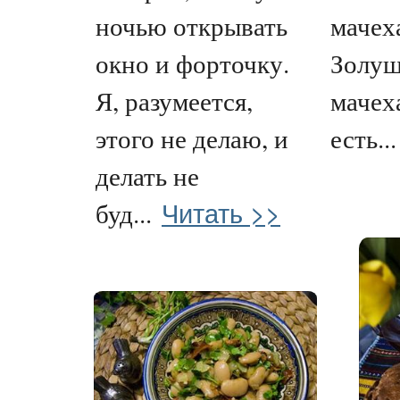
ночью открывать
мачеха
окно и форточку.
Золушк
Я, разумеется,
мачех
этого не делаю, и
есть...
делать не
Читать >>
буд...