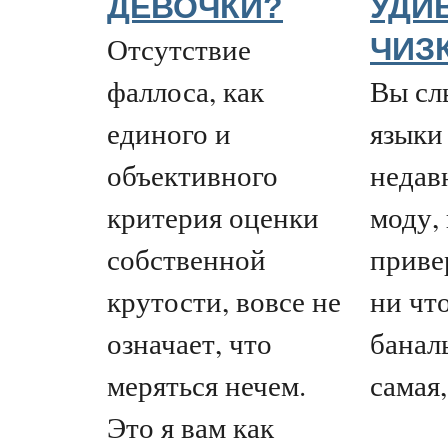
ДЕВОЧКИ?
УДИ
Отсутствие
ЧИЗ
фаллоса, как
Вы сл
единого и
языки
объективного
недав
критерия оценки
моду,
собственной
приве
крутости, вовсе не
ни что
означает, что
банал
меряться нечем.
самая, 
Это я вам как