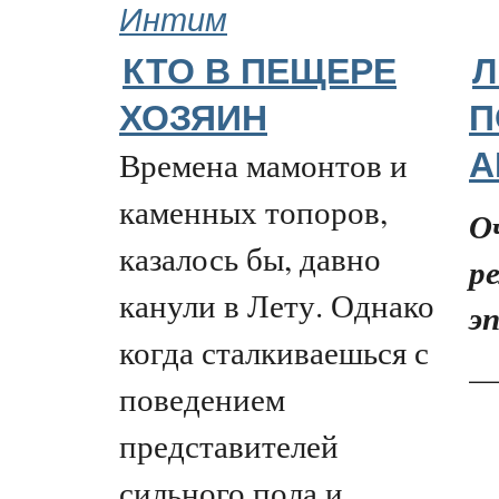
Интим
КТО В ПЕЩЕРЕ
Л
ХОЗЯИН
П
Времена мамонтов и
А
каменных топоров,
О
казалось бы, давно
р
канули в Лету. Однако
э
когда сталкиваешься с
—
поведением
представителей
сильного пола и