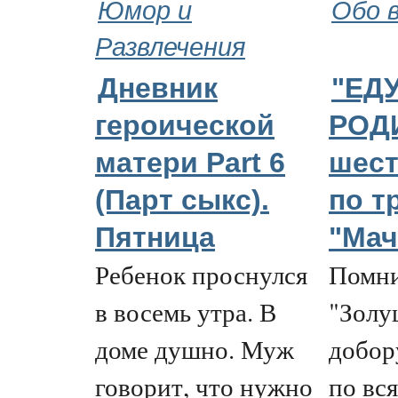
Юмор и
Обо 
Развлечения
Дневник
"ЕДУ
героической
РОДИ
матери Part 6
шест
(Парт cыкс).
по т
Пятница
"Мач
Ребенок проснулся
Помни
в восемь утра. В
"Золу
доме душно. Муж
добор
говорит, что нужно
по вс