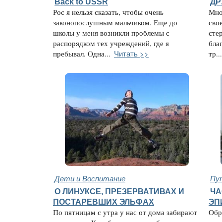
Back to USSR
ДР
Рос я нельзя сказать, чтобы очень
Мно
законопослушным мальчиком. Еще до
сво
школы у меня возникли проблемы с
сте
распорядком тех учреждений, где я
бла
Читать >>
пребывал. Одна...
тр...
Дети и Воспитание
Пу
О ЛИНУКСЕ, ПРЕЗЕРВАТИВАХ И
ЧА
ПОСТАРЕВШИХ ЭЛЬФАХ
ЭП
По пятницам с утра у нас от дома забирают
Обр