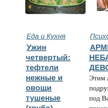
Еда и Кухня
Псих
Ужин
АРМ
четвертый:
НЕБ
тефтели
ДЕВ
Этим 
нежные и
подру
овощи
под В
тушеные
приез