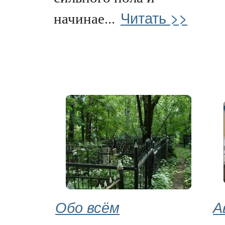
Читать >>
начинае...
Обо всём
А