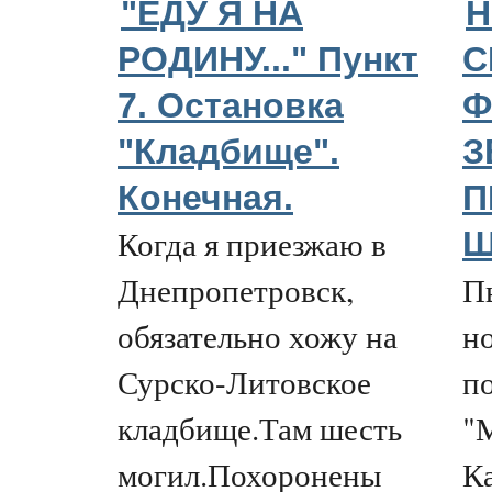
"ЕДУ Я НА
Н
РОДИНУ..." Пункт
С
7. Остановка
Ф
"Кладбище".
З
Конечная.
П
Когда я приезжаю в
Ш
Днепропетровск,
Пь
обязательно хожу на
н
Сурско-Литовское
п
кладбище.Там шесть
"
могил.Похоронены
Ка