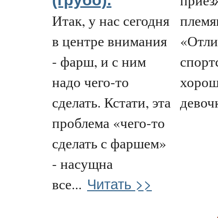
(грубо).
Итак, у нас сегодня
племя
в центре внимания
«Отли
- фарш, и с ним
спорт
надо чего-то
хорош
сделать. Кстати, эта
девочк
проблема «чего-то
сделать с фаршем»
- насущна
Читать >>
все...