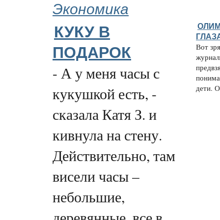
Экономика
ОЛИМ
КУКУ В
ГЛАЗ
Вот зр
ПОДАРОК
журнал
предвз
- А у меня часы с
понимат
дети. О
кукушкой есть, -
сказала Катя З. и
кивнула на стену.
Действительно, там
висели часы –
небольшие,
деревянные, все в