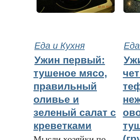
Еда и Кухня
Еда
Ужин первый:
Уж
тушеное мясо,
че
правильный
те
оливье и
не
зеленый салат с
ов
креветками
ту
Мысли хозяйки по
(гр