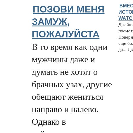
ВМЕС
ПОЗОВИ МЕНЯ
ИСТО
WATC
ЗАМУЖ,
Джейн 
посмот
ПОЖАЛУЙСТА
Поверн
еще бол
В то время как одни
да... Дв
мужчины даже и
думать не хотят о
брачных узах, другие
обещают жениться
направо и налево.
Однако в