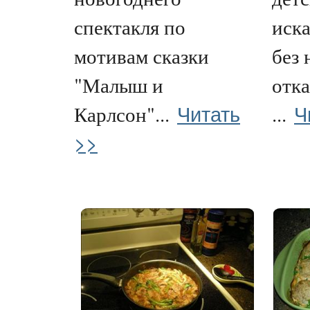
спектакля по
иска
мотивам сказки
без 
"Малыш и
отк
Читать
Ч
Карлсон"...
...
>>