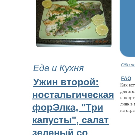
Еда и Кухня
Обо в
FAQ
Ужин второй:
Как вс
для эт
ностальгическая
и подтв
линк в 
форЭлка, "Три
на стра
капусты", салат
зеленый со