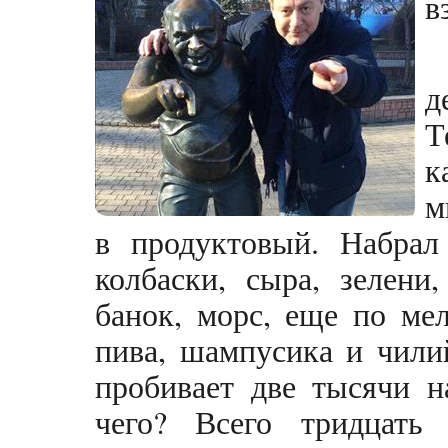
в
д
Т
к
м
в продуктовый. Набрал
колбаски, сыра, зелени
банок, морс, еще по ме
пива, шампусика и чили
пробивает две тысячи н
чего? Всего тридцать