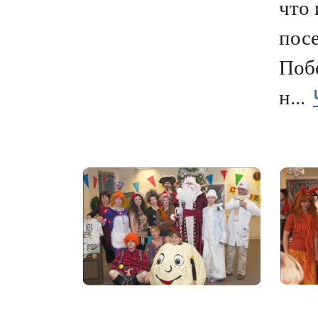
что 
пос
Побе
н...