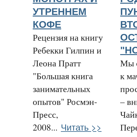
УТРЕННЕМ
ПУ
КОФЕ
ВТ
Рецензия на книгу
ОС
Ребекки Гилпин и
"Н
Леона Пратт
Мы 
"Большая книга
к ма
занимательных
про
опытов" Росмэн-
– вн
Пресс,
Чай
Читать >>
2008...
Пер