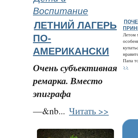
Воспитание
ПОЧЕ
ЛЕТНИЙ ЛАГЕРЬ
ПРИН
Летом 
ПО-
особен
купатьс
АМЕРИКАНСКИ
нравитс
Папа то
Очень субъективная
>>
ремарка. Вместо
эпиграфа
—&nb...
Читать >>