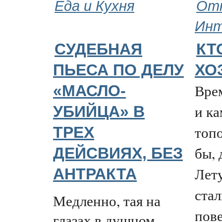
Еда и Кухня
Отн
Ин
СУДЕБНАЯ
КТ
ПЬЕСА ПО ДЕЛУ
ХО
Вре
«МАСЛО-
и к
УБИЙЦА» В
топо
ТРЕХ
бы, 
ДЕЙСВИЯХ, БЕЗ
Лету
АНТРАКТА
стал
Медленно, тая на
пов
глазах в душном