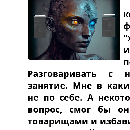
к
ф
"
и
п
Разговаривать с 
занятие. Мне в как
не по себе. А некот
вопрос, смог бы он
товарищами и избави