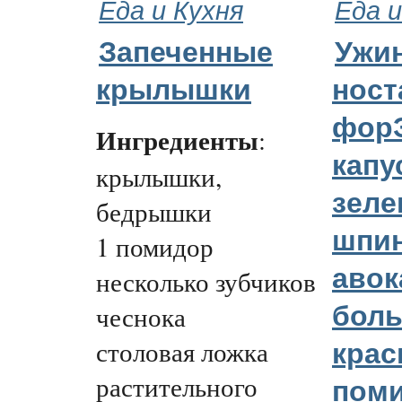
Еда и Кухня
Еда и
Запеченные
Ужин
крылышки
ност
форЭ
Ингредиенты
:
капу
крылышки,
зеле
бедрышки
шпин
1 помидор
авок
несколько зубчиков
чеснока
бол
столовая ложка
кра
растительного
пом