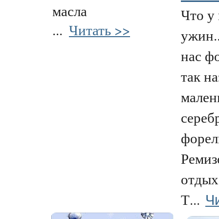
масла
Что у 
...
Читать >>
ужин..
нас ф
так н
мален
сереб
форел
Ремиз
отдых
Ч
Т...