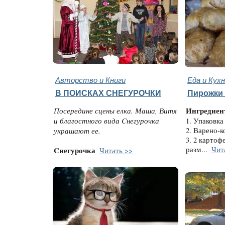
Авторство и Книги
Еда и Кух
В ПОИСКАХ СНЕГУРОЧКИ
Пирожки 
Посередине сцены елка. Маша, Витя
Ингредиен
и благостного вида Cнегурочка
1. Упаковка
украшают ее.
2. Варено-к
3. 2 картоф
разм...
Чит
Cнегурочка
Читать >>