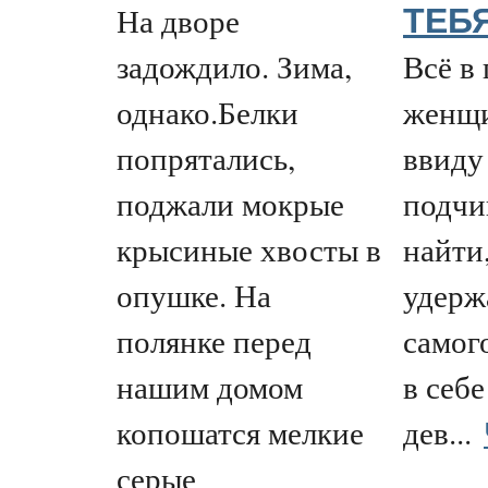
На дворе
ТЕБЯ
задождило. Зима,
Всё в
однако.Белки
женщи
попрятались,
ввиду
поджали мокрые
подчи
крысиные хвосты в
найти
опушке. На
удерж
полянке перед
самог
нашим домом
в себе
копошатся мелкие
дев...
серые