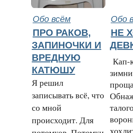
Обо всём
Обо 
ПРО РАКОВ,
НЕ 
ЗАПИНОЧКИ И
ДЕВ
ВРЕДНУЮ
Кап-к
КАТЮШУ
зимни
Я решил
проща
записывать всё, что
Обнаж
талого
со мной
ворон
происходит. Для
хохли
потомков. Потомки