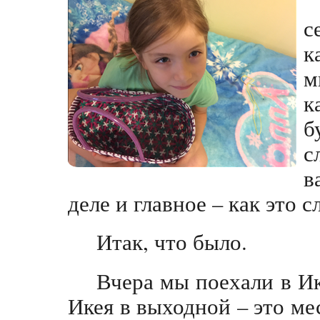
с
к
м
к
б
с
в
деле и главное – как это 
Итак, что было.
Вчера мы поехали в Ик
Икея в выходной – это ме