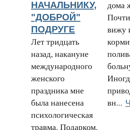
дома 
НАЧАЛЬНИКУ,
Почти
"ДОБРОЙ"
вижу и
ПОДРУГЕ
Лет тридцать
корми
назад, накануне
полив
международного
больн
женского
Иногд
праздника мне
приво
Ч
была нанесена
вн...
психологическая
травма. Подарком.