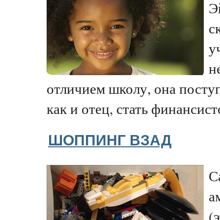
Э
с
у
н
отличием школу, она поступ
как и отец, стать финансисто
ШОППИНГ ВЗАД
С
а
(