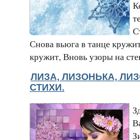
К
т
С
Снова вьюга в танце кружит
кружит, Вновь узоры на стек
ЛИЗА, ЛИЗОНЬКА, ЛИ
СТИХИ.
З
В
З