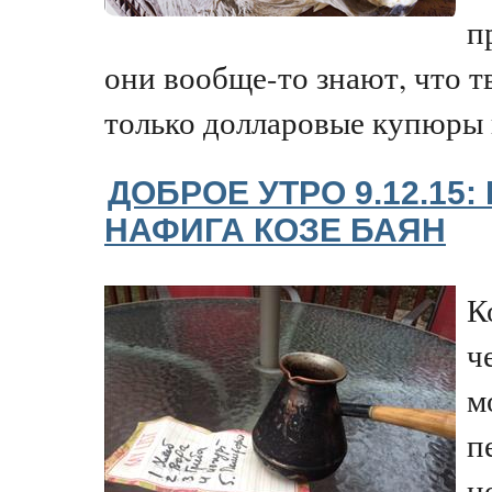
п
они вообще-то знают, что т
только долларовые купюры и
ДОБРОЕ УТРО 9.12.15
НАФИГА КОЗЕ БАЯН
К
ч
м
п
н