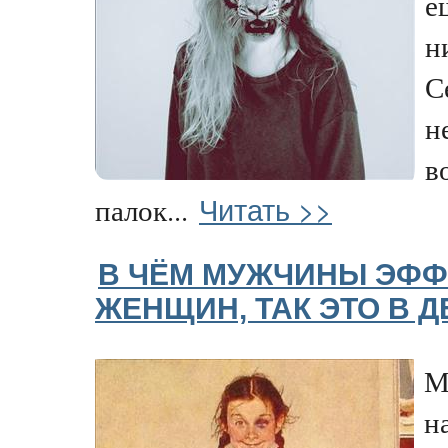
е
н
С
н
в
Читать >>
палок...
В ЧЁМ МУЖЧИНЫ ЭФФ
ЖЕНЩИН, ТАК ЭТО В Д
М
н