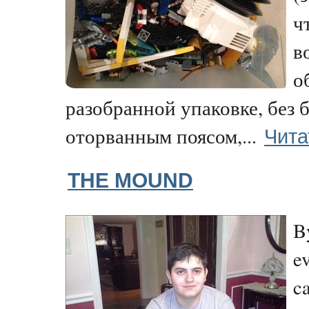
ч
в
о
разобранной упаковке, без б
Чита
оторванным поясом,...
THE MOUND
B
e
ca