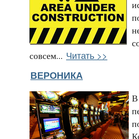
и
п
н
с
Читать >>
совсем...
ВЕРОНИКА
В
п
п
К