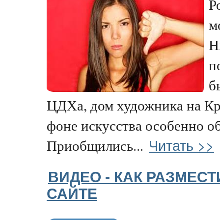
Р
м
Н
п
б
ЦДХа, дом художника на К
фоне искусства особенно о
Читать >>
Приобщились...
ВИДЕО - КАК РАЗМЕСТ
САЙТЕ