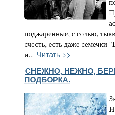
п
П
а
поджаренные, с солью, тык
счесть, есть даже семечки "
Читать >>
и...
СНЕЖНО, НЕЖНО, БЕ
ПОДБОРКА.
З
Н