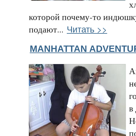
х
которой почему-то индюшку
Читать >>
подают...
MANHATTAN ADVENTU
А
н
г
в
Н
п