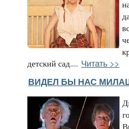
н
д
в
ч
к
Читать >>
детский сад....
ВИДЕЛ БЫ НАС МИЛА
Д
г
В