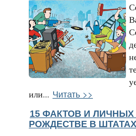
С
В
С
д
н
т
у
Читать >>
или...
15 ФАКТОВ И ЛИЧНЫ
РОЖДЕСТВЕ В ШТАТА