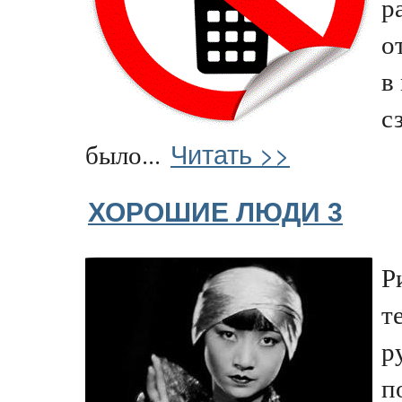
р
о
в
с
Читать >>
было...
ХОРОШИЕ ЛЮДИ 3
Р
т
р
п