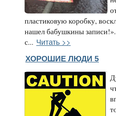
о
пластиковую коробку, воскл
нашел бабушкины записи!».
Читать >>
с...
ХОРОШИЕ ЛЮДИ 5
Д
ч
в
т