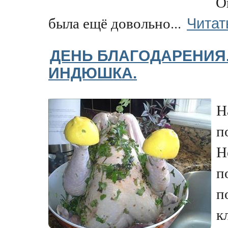
О
Читат
была ещё довольно...
ДЕНЬ БЛАГОДАРЕНИЯ.
ИНДЮШКА.
Н
п
Н
п
п
к