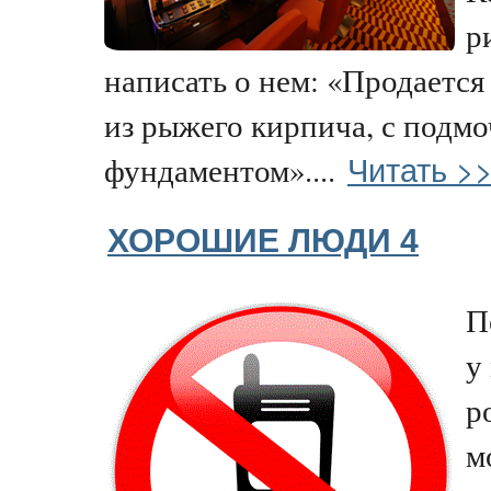
р
написать о нем: «Продаетс
из рыжего кирпича, с подм
Читать >
фундаментом»....
ХОРОШИЕ ЛЮДИ 4
П
у
р
м