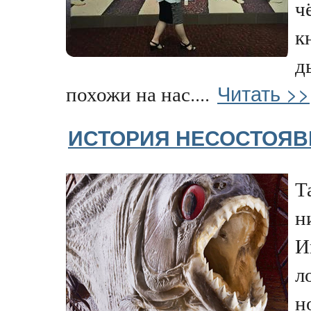
ч
к
д
Читать >>
похожи на нас....
ИСТОРИЯ НЕСОСТОЯВ
Т
н
И
л
н