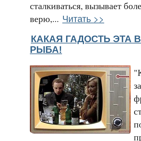
сталкиваться, вызывает бол
Читать >>
верю,...
КАКАЯ ГАДОСТЬ ЭТА
РЫБА!
"
з
ф
с
п
п