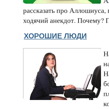
А
рассказать про Аллошиуса, 
ходячий анекдот. Почему? П
ХОРОШИЕ ЛЮДИ
Н
н
Н
б
п
к