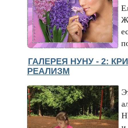
Е
Ж
е
п
ГАЛЕРЕЯ НУНУ - 2: К
РЕАЛИЗМ
Э
а
Н
и