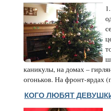
1
о
с
ц
т
ш
каникулы, на домах – гирл
огоньков. На фронт-ярдах (
КОГО ЛЮБЯТ ДЕВУШК