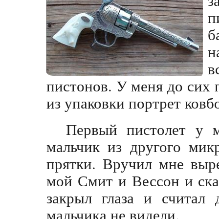
п
б
н
в
пистонов. У меня до сих
из упаковки портрет ковбо
Первый пистолет у 
мальчик из другого мик
прятки. Вручил мне выр
мой Смит и Вессон и сказ
закрыл глаза и считал 
мальчика не видели.