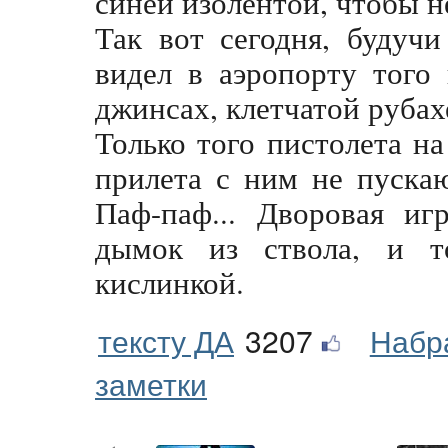
синей изолентой, чтобы н
Так вот сегодня, будуч
видел в аэропорту того 
джинсах, клетчатой рубах
Только того пистолета на
прилета с ним не пускаю
Паф-паф... Дворовая иг
дымок из ствола, и т
кислинкой.
тексту ДА
3207
Набр
заметки