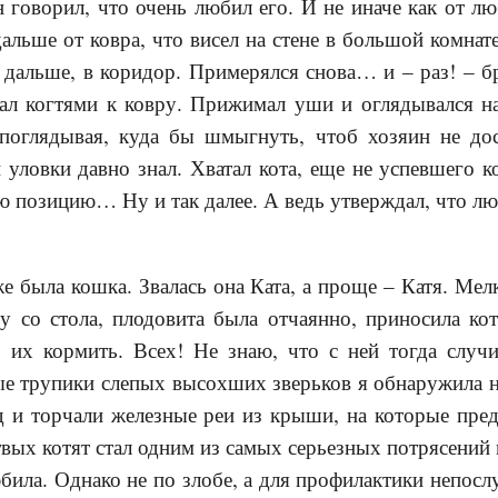
 говорил, что очень любил его. И не иначе как от л
альше от ковра, что висел на стене в большой комна
дальше, в коридор. Примерялся снова… и – раз! – б
пал когтями к ковру. Прижимал уши и оглядывался н
 поглядывая, куда бы шмыгнуть, чтоб хозяин не д
 уловки давно знал. Хватал кота, еще не успевшего к
ую позицию… Ну и так далее. А ведь утверждал, что 
же была кошка. Звалась она Ката, а проще – Катя. Мел
у со стола, плодовита была отчаянно, приносила кот
 их кормить. Всех! Не знаю, что с ней тогда случи
е трупики слепых высохших зверьков я обнаружила н
д и торчали железные реи из крыши, на которые пре
твых котят стал одним из самых серьезных потрясений 
била. Однако не по злобе, а для профилактики непосл