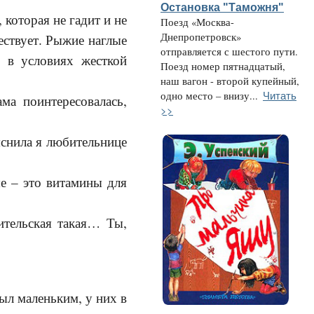
Остановка "Таможня"
 которая не гадит и не
Поезд «Москва-
Днепропетровск»
ествует. Рыжие наглые
отправляется с шестого пути.
 в условиях жесткой
Поезд номер пятнадцатый,
наш вагон - второй купейный,
Читать
одно место – внизу...
ма поинтересовалась,
>>
яснила я любительнице
ые – это витамины для
ительская такая… Ты,
ыл маленьким, у них в