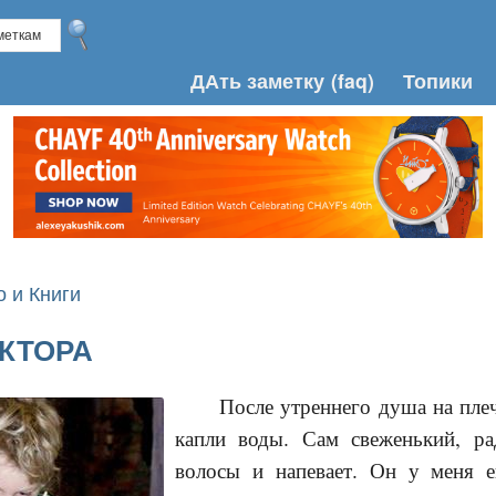
ДАть заметку
(faq)
Топики
о и Книги
КТОРА
После утреннего душа на пле
капли воды. Сам свеженький, ра
волосы и напевает. Он у меня е