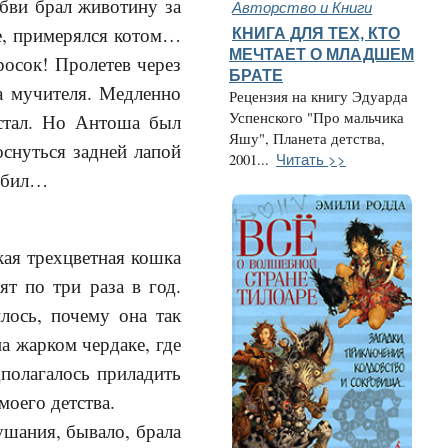
юбви брал животину за
Авторство и Книги
те, примерялся котом…
КНИГА ДЛЯ ТЕХ, КТО
МЕЧТАЕТ О МЛАДШЕМ
росок! Пролетев через
БРАТЕ
а мучителя. Медленно
Рецензия на книгу Эдуарда
Успенского "Про мальчика
остал. Но Антоша был
Яшу", Планета детства,
оснуться задней лапой
Читать >>
2001...
любил…
кая трехцветная кошка
ят по три раза в год.
лось, почему она так
а жарком чердаке, где
дполагалось приладить
моего детства.
ушания, бывало, брала