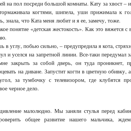
ней на пол посреди большой комнаты. Кату за хвост – 
тормаживала когтями, шипела, уши прижимала к го
ь, знала, что Ката меня любит и я ее, замечу, тоже.
акое понятие «детская жестокость». Как это вяжется с
аю.
шь в углу, побью сильно, – предупредила я кота, стря
л и уселся на запретной линии. Все-таки передумал з
мне закрыть за собой дверь, он туда проникнет, п
рцевать на диване. Запустит когти в цветную обивку, 
гол, за тумбочку с телевизором, где клубятся пр
вое черное дело.
дивление малолюдно. Мы заняли стулья перед кабин
роверить общее развитие нашего мальчика, ждем