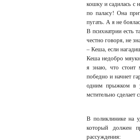
кошку и садилась с 
по паласу! Она при
пугать. А я не боялас
В психиатрии есть т
честно говоря, не зн
– Кеша, если нагади
Кеша недобро мяукну
я знаю, что стоит 
победно и начнет га
одним прыжком в у
мстительно сделает с
В поликлинике на у
который должен п
рассуждения: