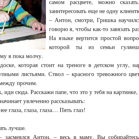
самом расцвете, можно сказат
заинтересовать еще не одну клиент
– Антон, смотри, Гришка научилс
говорю я, чтобы как-то завязать ра
На языке вертится простой вопрос
которой ты из семьи гуляе
у я пока молчу.
оске, которая стоит на треноге в детском углу, на
рупными листьями. Ствол – красного тревожного цвет
 между прочим.
, иди сюда. Расскажи папе, что это у тебя на картинке, 
 начинает увлеченно рассказывать:
ее глаза, глаза, глаза… Пять глаз!
ать лучше.
– засмеялся Антон, – весь в маму. Вы собирайтес