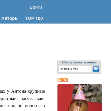
Войти
Авторы
TOP 100
Обновления заметок
чах у Антона крупные
достный, расчесывает
ще вполне ничего, в