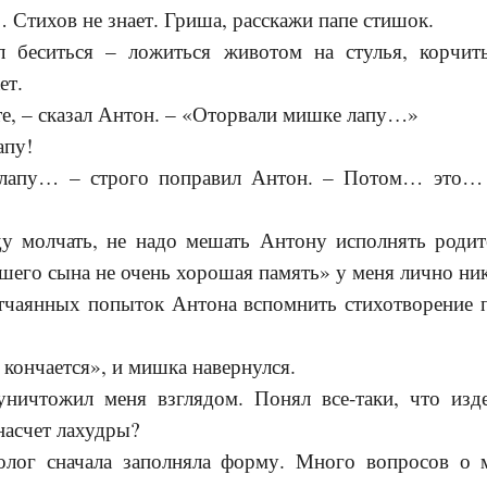
… Стихов не знает. Гриша, расскажи папе стишок.
ал беситься – ложиться животом на стулья, корчи
ет.
те, – сказал Антон. – «Оторвали мишке лапу…»
апу!
лапу… – строго поправил Антон. – Потом… это…
ду молчать, не надо мешать Антону исполнять родит
шего сына не очень хорошая память» у меня лично ник
тчаянных попыток Антона вспомнить стихотворение п
 кончается», и мишка навернулся.
ничтожил меня взглядом. Понял все-таки, что изд
 насчет лахудры?
олог сначала заполняла форму. Много вопросов о 