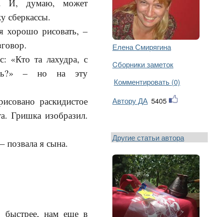
ь. И, думаю, может
ку сберкассы.
я хорошо рисовать, –
зговор.
Елена Смирягина
: «Кто та лахудра, с
Cборники заметок
шь?» – но на эту
Комментировать (0)
рисовано раскидистое
Автору ДА
5405
а. Гришка изобразил.
Другие статьи автора
– позвала я сына.
ь быстрее, нам еще в