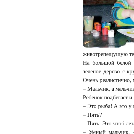
животрепещущую тем
На большой белой д
зеленое дерево с к
Очень реалистично,
– Мальчик, а мальчик
Ребенок подбегает и
– Это рыба! А это у н
– Пять?
– Пять. Это чтоб лет
– Умный мальчик, 