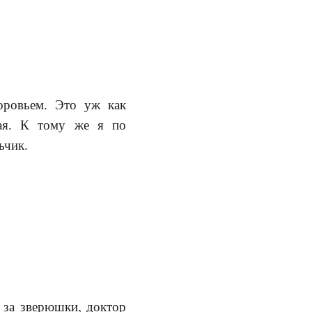
оровьем. Это уж как
ая. К тому же я по
ьчик.
м за зверюшки, доктор