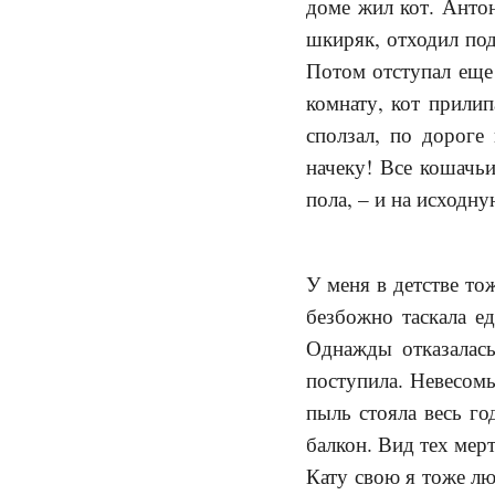
доме жил кот. Антон
шкиряк, отходил под
Потом отступал еще 
комнату, кот прили
сползал, по дороге
начеку! Все кошачьи
пола, – и на исходн
У меня в детстве то
безбожно таскала ед
Однажды отказалась
поступила. Невесомы
пыль стояла весь го
балкон. Вид тех мер
Кату свою я тоже лю