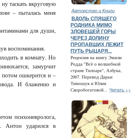
и ну таскать вкруговую
Авторство и Книги
лове – пыталась меня
ВДОЛЬ СПЯЩЕГО
РОДНИКА МИМО
 витаминами для души,
ЗЛОВЕЩЕЙ ГОРЫ
ЧЕРЕЗ ДОЛИНУ
ПРОПАВШИХ ЛЕЖИТ
хнув воспоминания.
ПУТЬ РЫЦАРЯ...
аходить в комнату. Но
Рецензия на книгу Эмили
Родда "Всё о волшебной
ринюхается, замурчит
стране Тилоаре", Азбука,
а потом ошкерится и –
2007. Перевод Дарьи
овода. И блаженно и
Тимошук и Юлии
Читать >>
Скоробогатовой...
етом психоневролога,
. Антон ударился в