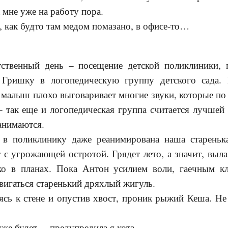
 мне уже на работу пора.
, как будто там медом помазано, в офисе-то…
тственный день – посещение детской поликлиники, 
 Гришку в логопедическую группу детского сада. 
малыш плохо выговаривает многие звуки, которые по
– так еще и логопедическая группа считается лучшей 
анимаются.
 в поликлинику даже реанимирована наша стареньк
 с угрожающей остротой. Грядет лето, а значит, выла
ко в планах. Пока Антон усилием воли, гаечным 
двигаться старенький дряхлый жигуль.
сь к стене и опустив хвост, проник рыжий Кеша. Не
же будет, – предупредила я кота.