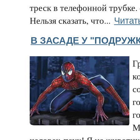
треск в телефонной трубке
Читат
Нельзя сказать, что...
В ЗАСАДЕ У "ПОДРУЖ
Г
к
с
г
г
М
человек-паук! Я на животик