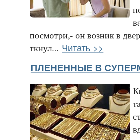
п
в
посмотри,- он возник в две
Читать >>
ткнул...
ПЛЕНЕННЫЕ В СУПЕР
К
т
с
в