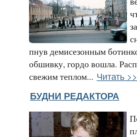
в
ч
з
с
пнув демисезонным ботинк
обшивку, гордо вошла. Расп
Читать >
свежим теплом...
БУДНИ РЕДАКТОРА
П
п