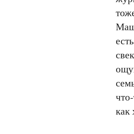
тоже
Маш
есть
све
ощу
семь
что-
как 