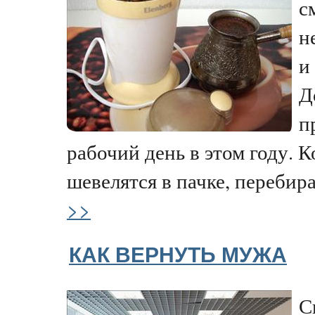
с
н
и
Д
п
рабочий день в этом году. 
шевелятся в пачке, перебира
>>
КАК ВЕРНУТЬ МУЖА
С