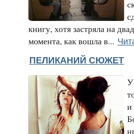
с
с
книгу, хотя застряла на два
Чит
момента, как вошла в...
ПЕЛИКАНИЙ СЮЖЕТ
У
т
и
Б
н