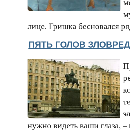
м
м
лице. Гришка бесновался ряд
ПЯТЬ ГОЛОВ ЗЛОВРЕ
П
р
к
т
э
нужно видеть ваши глаза, –