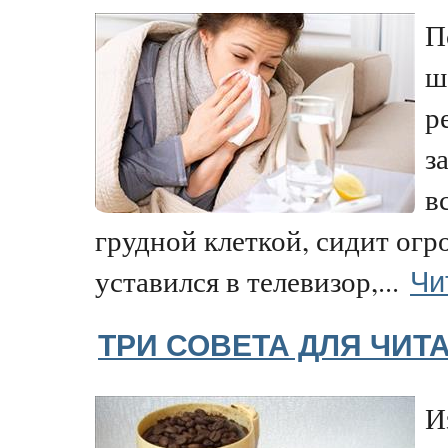
П
ш
р
з
в
грудной клеткой, сидит огр
Чи
уставился в телевизор,...
ТРИ СОВЕТА ДЛЯ ЧИ
И