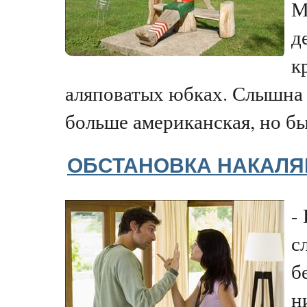
М
д
к
аляповатых юбках. Слышна 
больше американская, но быв
ОБСТАНОВКА НАКАЛЯ
-
с
б
н