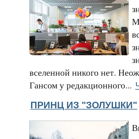
з
М
в
з
з
вселенной никого нет. Неож
Гансом у редакционного...
ПРИНЦ ИЗ "ЗОЛУШКИ"
В