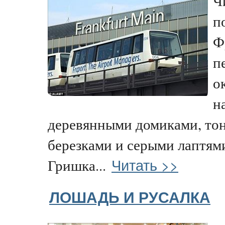
Ч
п
Ф
п
о
н
деревянными домиками, то
березками и серыми лаптями
Читать >>
Гришка...
ЛОШАДЬ И РУСАЛКА