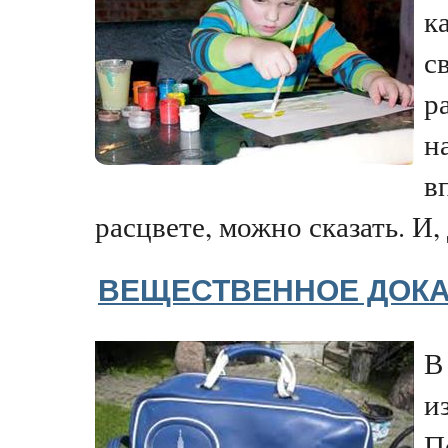
к
с
р
н
в
расцвете, можно сказать. И, 
ВЕЩЕСТВЕННОЕ ДОК
В
и
П