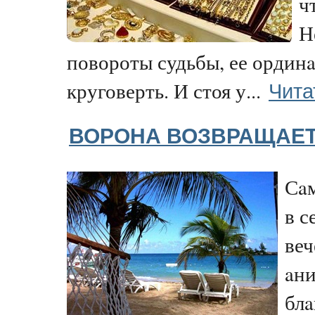
ч
Н
повороты судьбы, ее ордин
Чита
круговерть. И стоя у...
ВОРОНА ВОЗВРАЩАЕ
Сaм
в с
веч
aн
блa