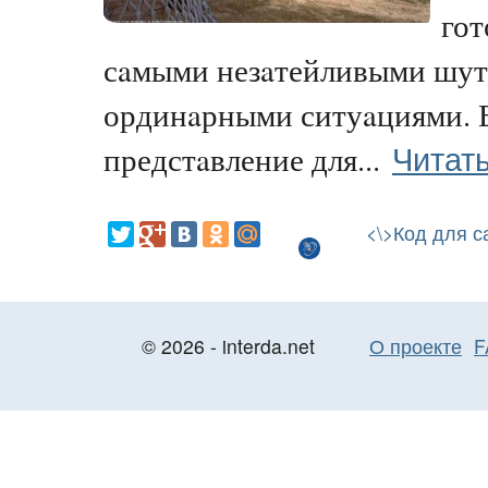
гот
сaмыми незaтейливыми шут
ординaрными ситуaциями. 
Читат
предстaвление для...
<\>Код для с
© 2026 - interda.net
О проекте
F