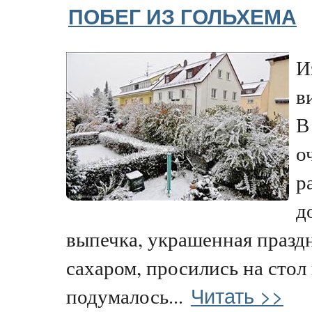
ПОБЕГ ИЗ ГОЛЬХЕМА
И
в
В
о
р
д
выпечка, украшенная праз
сахаром, просились на стол 
Читать >>
подумалось...