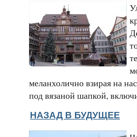
У
к
Д
т
т
м
меланхолично взирая на нас
под вязаной шапкой, включи
НАЗАД В БУДУЩЕЕ