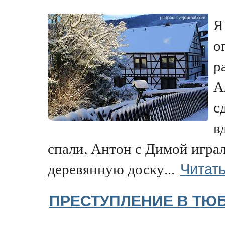
Я
о
р
А
с
в
спали, Антон с Димой игра
Читать
деревянную доску...
ПРЕСТУПЛЕНИЕ В ТЮ