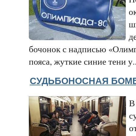
о
ш
д
бочонок с надписью «Олимпи
пояса, жуткие синие тени у..
СУДЬБОНОСНАЯ БОМ
В
с
о