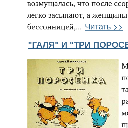
возмущалась, что после сс
легко засыпают, а женщины
Читать >>
бессонницей,...
"ГАЛЯ" И "ТРИ ПОРОС
М
п
т
р
м
п