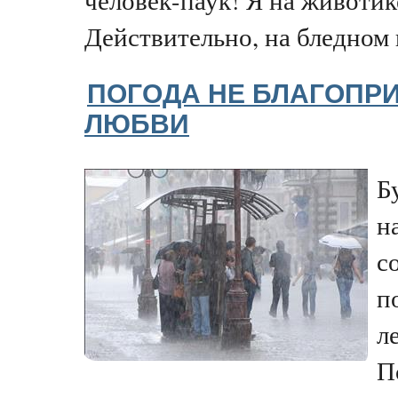
Действительно, на бледном п
ПОГОДА НЕ БЛАГОПР
ЛЮБВИ
Б
н
с
п
л
П