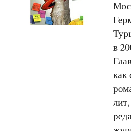
Мос
Гер
Тур
в 20
Глав
как
ром
лит,
ред
журн