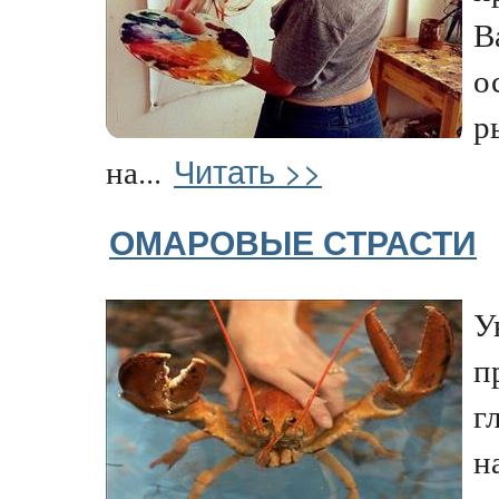
В
о
р
Читать >>
на...
ОМАРОВЫЕ СТРАСТИ
У
п
г
н