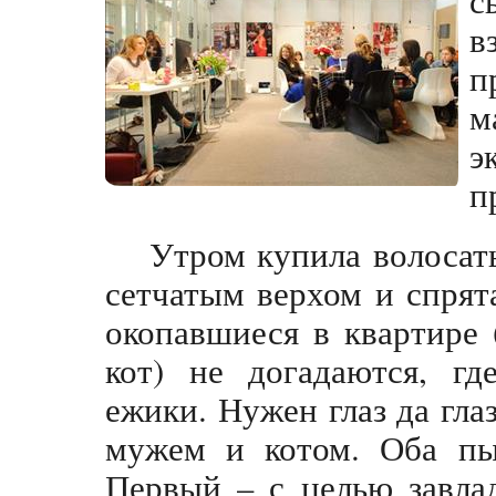
в
п
м
э
п
Утром купила волосаты
сетчатым верхом и спрят
окопавшиеся в квартире
кот) не догадаются, гд
ежики. Нужен глаз да гла
мужем и котом. Оба пы
Первый – с целью завла