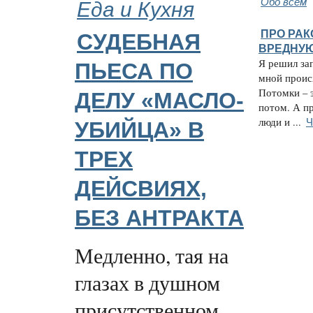
Еда и Кухня
Обо всём
ПРО РАК
СУДЕБНАЯ
ВРЕДНУ
Я решил зап
ПЬЕСА ПО
мной проис
Потомки – э
ДЕЛУ «МАСЛО-
потом. А п
Ч
люди и ...
УБИЙЦА» В
ТРЕХ
ДЕЙСВИЯХ,
БЕЗ АНТРАКТА
Медленно, тая на
глазах в душном
присутственном