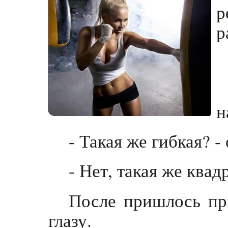
р
р
н
- Такая же гибкая? -
- Нет, такая же квад
После пришлось пр
глазу.