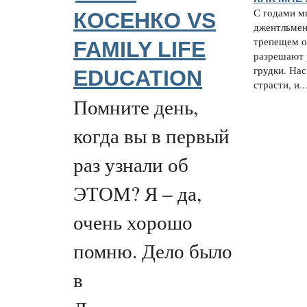
С годами м
КОСЕНКО VS
джентльмен
трепещем о
FAMILY LIFE
разрешают 
грудки. Нас
EDUCATION
страсти, и..
Помните день,
когда вы в первый
раз узнали об
ЭТОМ? Я – да,
очень хорошо
помню. Дело было
в