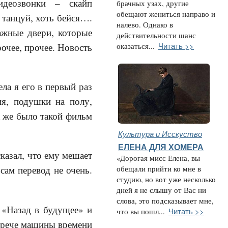
идеозвонки – скайп
брачных узах, другие
обещают жениться направо и
 танцуй, хоть бейся….
налево. Однако в
ажные двери, которые
действительности шанс
Читать >>
рочее, прочее. Новость
оказаться...
ла я его в первый раз
ия, подушки на полу,
к же было такой фильм
Культура и Исскуство
ЕЛЕНА ДЛЯ ХОМЕРА
казал, что ему мешает
«Дорогая мисс Елена, вы
сам перевод не очень.
обещали прийти ко мне в
студию, но вот уже несколько
дней я не слышу от Вас ни
слова, это подсказывает мне,
 «Назад в будущее» и
Читать >>
что вы пошл...
стрече машины времени