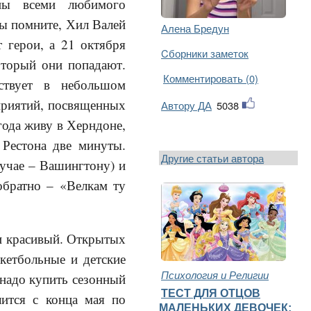
аны всеми любимого
вы помните, Хил Валей
Алена Бредун
т герои, а 21 октября
Cборники заметок
оторый они попадают.
Комментировать (0)
твует в небольшом
оприятий, посвященных
Автору ДА
5038
 года живу в Херндоне,
 Рестона две минуты.
Другие статьи автора
учае – Вашингтону) и
обратно – «Велкам ту
 и красивый. Открытых
кетбольные и детские
Психология и Религии
 надо купить сезонный
ТЕСТ ДЛЯ ОТЦОВ
лится с конца мая по
МАЛЕНЬКИХ ДЕВОЧЕК: