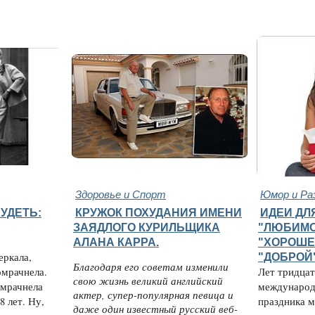
Здоровье и Спорт
Юмор и Ра
УДЕТЬ:
КРУЖОК ПОХУДАНИЯ ИМЕНИ
ИДЕИ ДЛ
ЗАЯДЛОГО КУРИЛЬЩИКА
"ЛЮБИМО
АЛАНА КАРРА.
"ХОРОШЕ
еркала,
"ДОБРОЙ
Благодаря его советам изменили
омрачнела.
Лет тридцат
свою жизнь великий английский
омрачнела
международ
актер, супер-популярная певица и
8 лет. Ну,
праздника м
даже один известный русский веб-