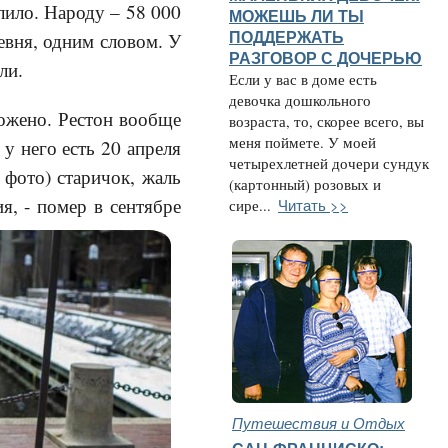
алило. Народу – 58 000
МОЖЕШЬ ЛИ ТЫ
ПОДДЕРЖАТЬ
евня, одним словом. У
РАЗГОВОР С ДОЧЕРЬЮ
ли.
Если у вас в доме есть
девочка дошкольного
ложено. Рестон вообще
возраста, то, скорее всего, вы
меня поймете. У моей
 у него есть 20 апреля
четырехлетней дочери сундук
 фото) старичок, жаль
(картонный) розовых и
я, - п
омер в сентябре
Читать >>
сире...
Путешествия и Отдых