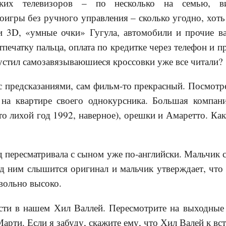
ких телевизоров – по несколько на семью, в
игры без ручного управления – сколько угодно, хоть
 3D, «умные очки» Гугула, автомобили и прочие в
печатку пальца, оплата по кредитке через телефон и п
устил самозавязываюшиеся кроссовки уже все читали?
 с предсказаниями, сам фильм-то прекрасный. Посмотре
, на квартире своего однокурсника. Большая компан
о лихой год 1992, наверное), орешки и Амаретто. Ка
д пересматривала с сыном уже по-английски. Мальчик с
д ним слышится оригинал и мальчик утверждает, что 
вольно высоко.
сти в нашем Хил Валлей. Пересмотрите на выходные
Марти. Если я забуду, скажите ему, что Хил Валей к в