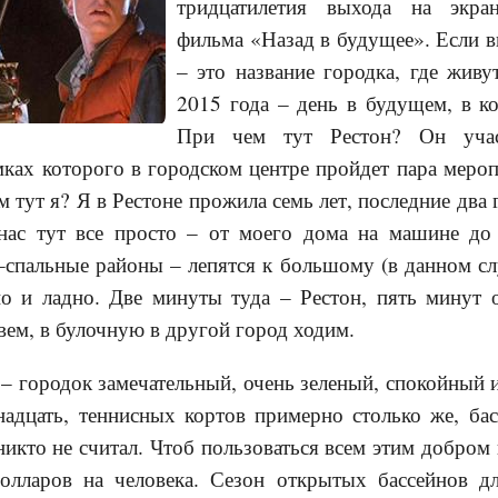
тридцатилетия выхода на экр
фильма «Назад в будущее». Если 
– это название городка, где живу
2015 года – день в будущем, в к
При чем тут Рестон? Он учас
мках которого в городском центре пройдет пара мер
м тут я? Я в Рестоне прожила семь лет, последние два
 нас тут все просто – от моего дома на машине до
–спальные районы – лепятся к большому (в данном сл
о и ладно. Две минуты туда – Рестон, пять минут 
вем, в булочную в другой город ходим.
– городок замечательный, очень зеленый, спокойный
надцать, теннисных кортов примерно столько же, бас
никто не считал. Чтоб пользоваться всем этим добром
олларов на человека. Сезон открытых бассейнов д