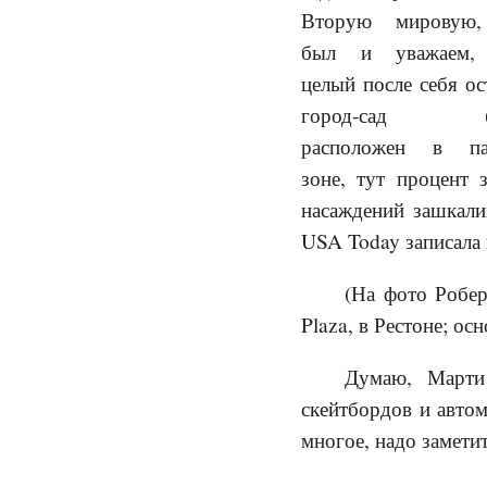
Вторую мировую,
был и уважаем,
целый после себя ос
город-сад (Р
расположен в па
зоне, тут процент 
насаждений зашкали
USA Today записала 
(На фото Робер
Plaza, в Рестоне; ос
Думаю, Марти
скейтбордов и авто
многое, надо заметит