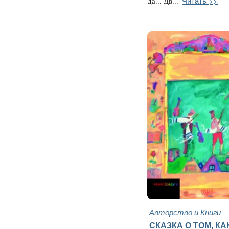
Читать >>
да... Дв...
Авторство и Книги
СКАЗКА О ТОМ, КА