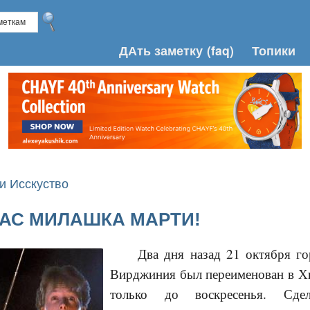
ДАть заметку
(faq)
Топики
и Исскуство
АС МИЛАШКА МАРТИ!
Два дня назад 21 октября го
Вирджиния был переименован в Хи
только до воскресенья. Сд