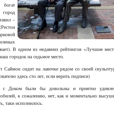
 богат
 город
тавил –
естон
рковой
зеленых
вает). В одном из недавних рейтингов «Лучшие ме
наш городок на седьмое место.
т Саймон сидит на лавочке рядом со своей скульпту
нователю здесь сто лет, если верить подписи)
 с Доком были бы довольны и приятно удивле
мобилей, к сожалению, нет, как и моментально высуш
ь, таки исполнилось.