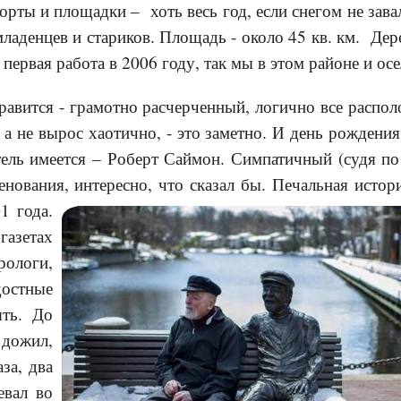
корты и площадки – хоть весь год, если снегом не зав
ладенцев и стариков. Площадь - около 45 кв. км. Дер
первая работа в 2006 году, так мы в этом районе и осе
равится - грамотно расчерченный, логично все распо
 а не вырос хаотично, - это заметно. И день рождения
тель имеется – Роберт Саймон. Симпатичный (судя по
нования, интересно, что сказал бы. Печальная истори
1 года.
азетах
рологи,
остные
ть. До
дожил,
за, два
евал во