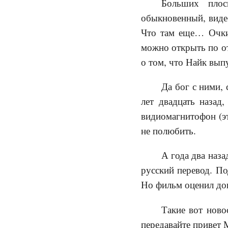
Больших плос
обыкновенный, видео
Что там еще… Очки
можно открыть по от
о том, что Найк вып
Да бог с ними,
лет двадцать назад
видиомагнитофон (эт
не полюбить.
А года два наза
русский перевод. По
Но фильм оценил до
Такие вот ново
передавайте привет 