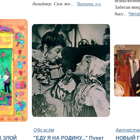
психологиче
дизайнер. Сам же...
Читать >>
Забегая впе
Чита
был...
Обо всём
Авторство
К ЗЛОЙ
"ЕДУ Я НА РОДИНУ..." Пункт
НОВЫЙ Г