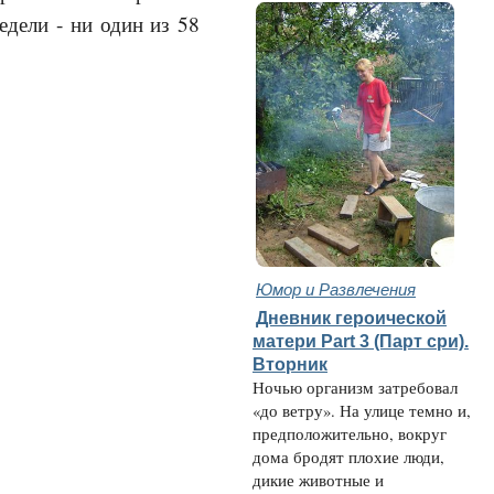
недели - ни один из 58
Юмор и Развлечения
Дневник героической
матери Part 3 (Парт сри).
Вторник
Ночью организм затребовал
«до ветру». На улице темно и,
предположительно, вокруг
дома бродят плохие люди,
дикие животные и