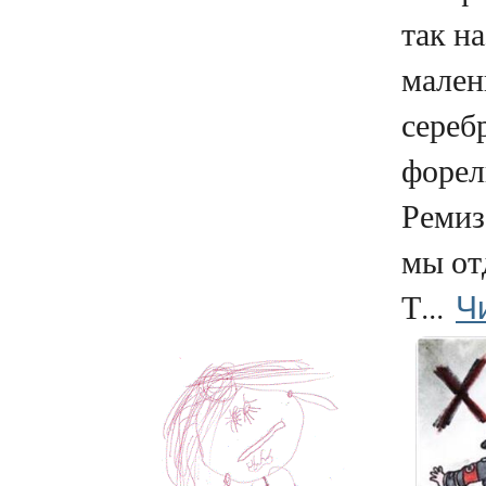
так н
мале
сереб
форел
Ремиз
мы от
Ч
Т...