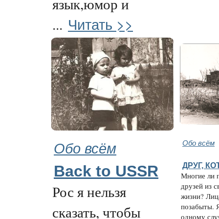
язык,юмор и
Читать >>
...
Обо всём
Обо всём
ДРУГ, К
Back to USSR
Многие ли 
друзей из 
Рос я нельзя
жизни? Лиц
позабыты. 
сказать, чтобы
одному случ