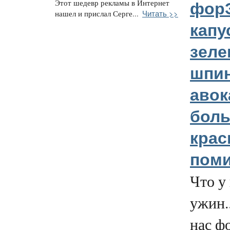
Этот шедевр рекламы в Интернет
форЭ
Читать >>
нашел и прислал Серге...
капу
зеле
шпин
авок
бол
кра
пом
Что у 
ужин..
нас ф