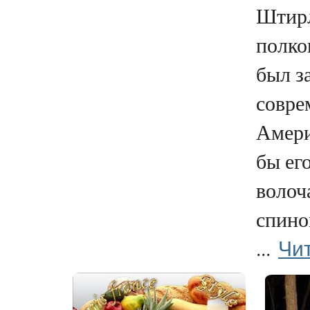
Штирл
полко
был з
совре
Амери
бы его
волоч
спино
Чи
...