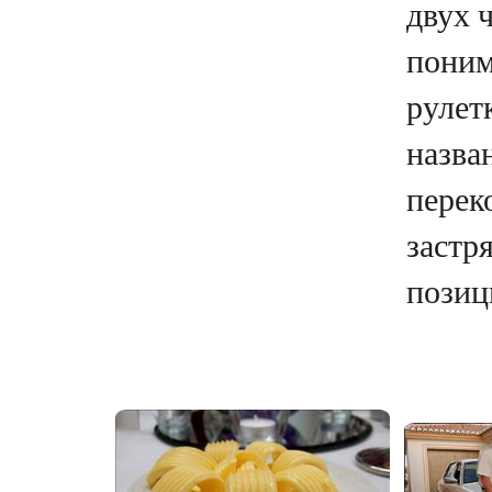
двух 
поним
рулет
назва
перек
застря
позици