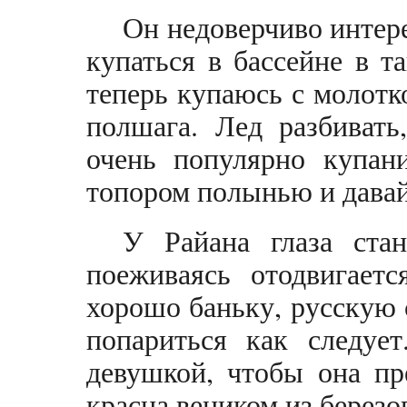
Он недоверчиво интер
купаться в бассейне в т
теперь купаюсь с молотк
полшага. Лед разбивать
очень популярно купан
топором полынью и давай
У Райана глаза ста
поеживаясь отодвигает
хорошо баньку, русскую с
попариться как следуе
девушкой, чтобы она пр
красна веником из березо