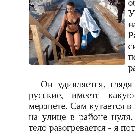
о
У
н
Р
с
п
р
Он удивляется, гляд
русские, имеете каку
мерзнете. Сам кутается в
на улице в районе нуля.
тело разогревается - я по