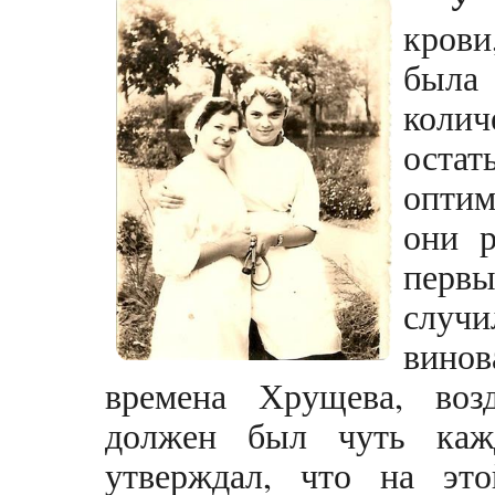
крови
была
коли
ост
оптим
они р
первы
случи
вино
времена Хрущева, воз
должен был чуть каж
утверждал, что на эт