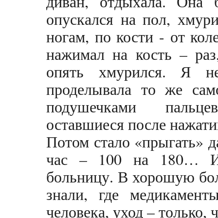
диван, отдыхала. Она
опускался на пол, хмур
ногам, по кости - от ко
нажимал на кость – раз
опять хмурился. Я н
проделывала то же сам
подушечками пальце
оставшиеся после нажатий
Потом стало «прыгать» да
час – 100 на 180… И
больницу. В хорошую боль
знали, где медикамент
человека, уход – только, 