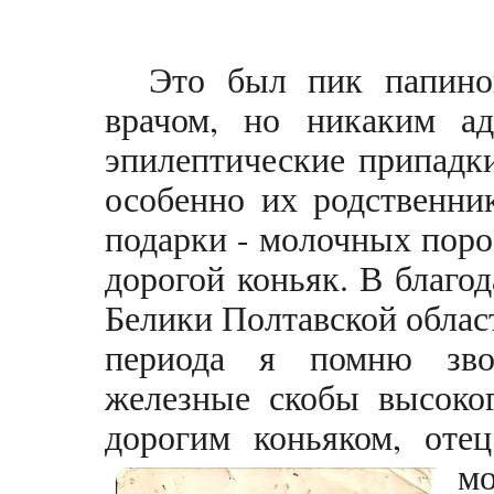
Это был пик папино
врачом, но никаким ад
эпилептические припадки
особенно их родственни
подарки - молочных поро
дорогой коньяк. В благо
Белики Полтавской области
периода я помню зво
железные скобы высоког
дорогим коньяком, оте
мо