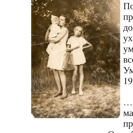
По
п
до
у
ум
вс
Ум
19
… 
ма
пр