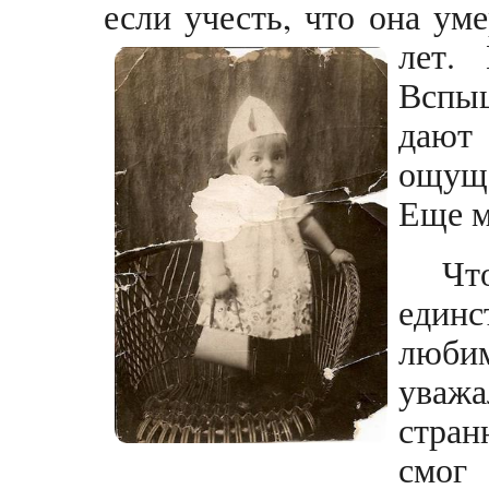
если учесть, что она ум
лет.
Вспыш
дают
ощуще
Еще 
Чт
единс
люби
уважа
стран
смог