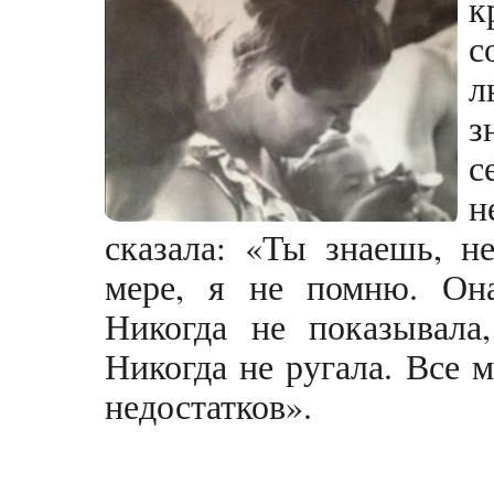
к
с
л
з
с
н
сказала: «Ты знаешь, 
мере, я не помню. Она
Никогда не показывала
Никогда не ругала. Все м
недостатков».