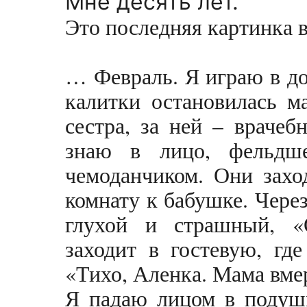
Мне десять лет.
Это последняя картинка в
… Февраль. Я играю в до
калитки остановилась м
сестра, за ней – врачеб
знаю в лицо, фельдш
чемоданчиком. Они захо
комнату к бабушке. Чере
глухой и страшный, 
заходит в гостевую, гд
«Тихо, Аленка. Мама вм
Я падаю лицом в подуш