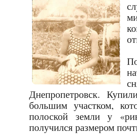
с
ми
к
от
П
н
с
Днепропетровск. Купил
большим участком, кот
полоской земли у «рив
получился размером почти