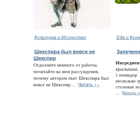
Культура и Исскуство
Еда и Кух
Шекспира был вовсе не
Запечен
Шекспир
Ингредиен
Отдохните немного от работы,
крылышки,
почитайте-ка мои рассуждения,
1 помидор
почему автором пьес Шекспира был
несколько з
Читать >>
вовсе не Шекспир....
столовая л
...
Читать 