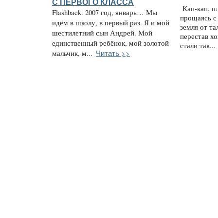
С ПЕРВОГО КЛАССА
Кап-кап, пл
Flashback. 2007 год, январь… Мы
прощаясь с
идём в школу, в первый раз. Я и мой
земля от та
шестилетний сын Андрей. Мой
перестав хо
единственный ребёнок, мой золотой
стали так...
Читать >>
мальчик, м...