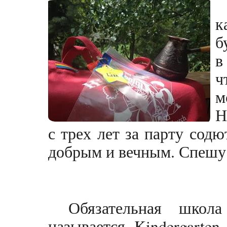
к
б
в
ч
м
Н
с трех лет за парту сод
добрым и вечным. Спешу 
Обязательная школ
называется Kindergarte