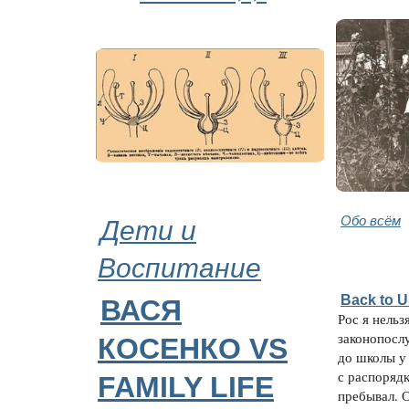
Дети и
Обо всём
Воспитание
Back to 
ВАСЯ
Рос я нельз
законопосл
КОСЕНКО VS
до школы у
с распорядк
FAMILY LIFE
пребывал. О