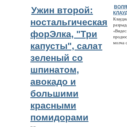
ВОЛЯ
Ужин второй:
КЛАУ
Клауди
ностальгическая
разрыд
«Видес
форЭлка, "Три
продюс
молча с
капусты", салат
зеленый со
шпинатом,
авокадо и
большими
красными
помидорами