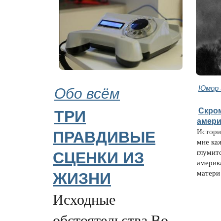
Обо всём
Юмор 
Скро
ТРИ
амери
Истори
ПРАВДИВЫЕ
мне каж
глумитс
СЦЕНКИ ИЗ
америк
матери 
ЖИЗНИ
Исходные
обстоятельства Во