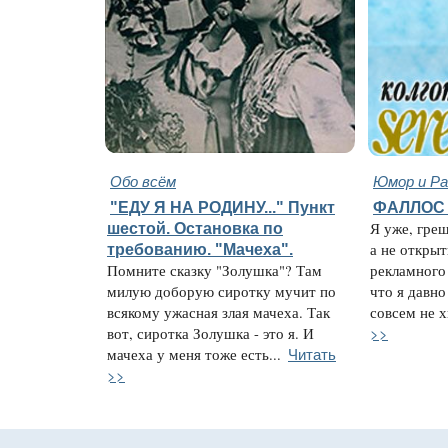
Обо всём
Юмор и Ра
"ЕДУ Я НА РОДИНУ..." Пункт
ФАЛЛОС 
шестой. Остановка по
Я уже, гре
требованию. "Мачеха".
а не открыт
Помните сказку "Золушка"? Там
рекламного 
милую доборую сиротку мучит по
что я давно
всякому ужасная злая мачеха. Так
совсем не х
>>
вот, сиротка Золушка - это я. И
Читать
мачеха у меня тоже есть...
>>