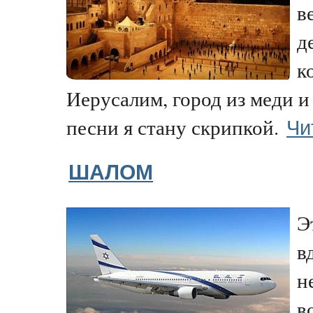
в
д
к
Иерусалим, город из меди и
Чи
песни я стану скрипкой.
ШАЛОМ
Э
в
н
в