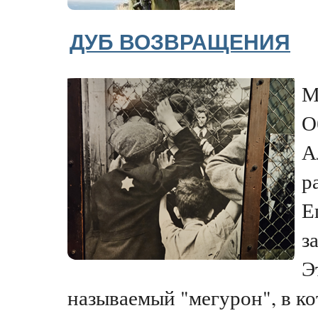
ДУБ ВОЗВРАЩЕНИЯ
М
О
А
р
Е
з
Э
называемый "мегурон", в кот