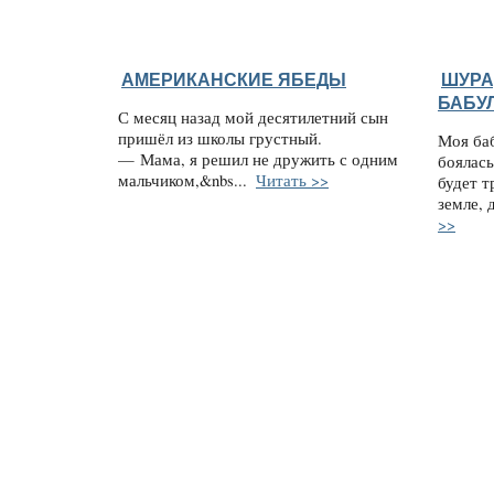
АМЕРИКАНСКИЕ ЯБЕДЫ
ШУРА
БАБУЛ
С месяц назад мой десятилетний сын
пришёл из школы грустный.
Моя баб
— Мама, я решил не дружить с одним
боялась
мальчиком,&nbs...
Читать >>
будет т
земле, 
>>