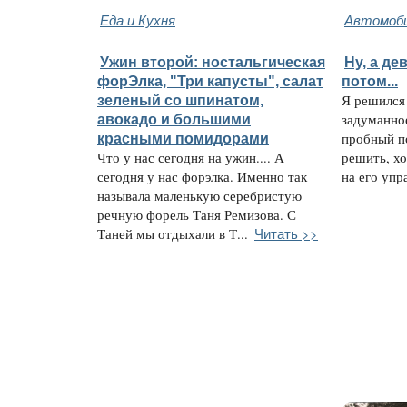
Еда и Кухня
Автомоби
Ужин второй: ностальгическая
Ну, а де
форЭлка, "Три капусты", салат
потом...
зеленый со шпинатом,
Я решился 
авокадо и большими
задуманно
красными помидорами
пробный п
Что у нас сегодня на ужин.... А
решить, хо
сегодня у нас форэлка. Именно так
на его упра
называла маленькую серебристую
речную форель Таня Ремизова. С
Читать >>
Таней мы отдыхали в Т...