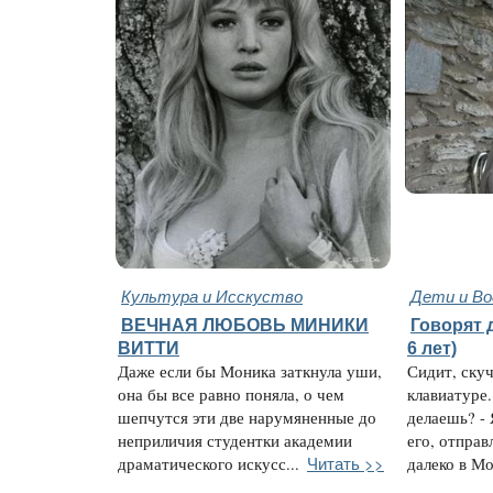
Культура и Исскуство
Дети и В
ВЕЧНАЯ ЛЮБОВЬ МИНИКИ
Говорят 
ВИТТИ
6 лет)
Даже если бы Моника заткнула уши,
Сидит, скуч
она бы все равно поняла, о чем
клавиатуре.
шепчутся эти две нарумяненные до
делаешь? -
неприличия студентки академии
его, отправ
Читать >>
драматического искусс...
далеко в Мо